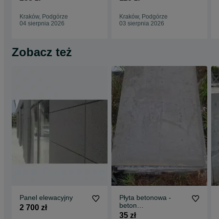
architektonicznego -
SZYBKI MONTAŻ!
panele
Kraków, Podgórze
Kraków, Podgórze
04 sierpnia 2026
03 sierpnia 2026
Zobacz też
Panel elewacyjny
Płyta betonowa -
beton
2 700 zł
architektoniczny
35 zł