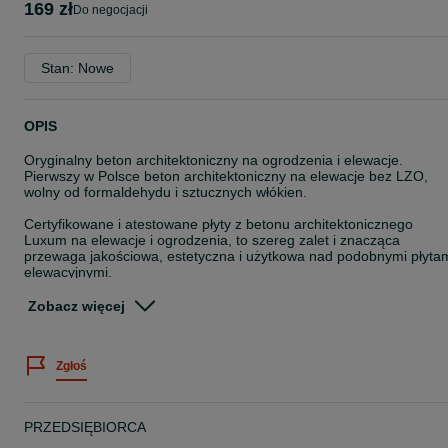
169 zł
do negocjacji
Stan: Nowe
OPIS
Oryginalny beton architektoniczny na ogrodzenia i elewacje.
Pierwszy w Polsce beton architektoniczny na elewacje bez LZO,
wolny od formaldehydu i sztucznych włókien.
Certyfikowane i atestowane płyty z betonu architektonicznego
Luxum na elewacje i ogrodzenia, to szereg zalet i znacząca
przewaga jakościowa, estetyczna i użytkowa nad podobnymi płyta
elewacyjnymi.
Podstawowe zalety elewacyjnego betonu architektonicznego
Zobacz więcej
Luxum, oprócz braku sztucznych włókien i emitujących LZO
sztucznych dodatków to:
- mrozoodporne
Zgłoś
- ogniotrwałe
- odporne UV
- brak wykwitów wapiennych nawet po długim czasie
- czyste i statyczne biologicznie
PRZEDSIĘBIORCA
- nie pylą i są bezpieczne dla alergików