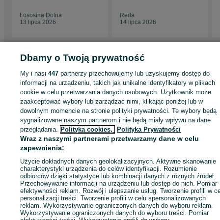
Łososina Dolna
Reda
13 lipca 2026
14 lipca 2026
Dbamy o Twoją prywatność
Strona główna
Budowa i Remont
Ściany i elewacje
Beton architektoniczny
My i nasi
447
partnerzy przechowujemy lub uzyskujemy dostęp do
Beton architektoniczny - Małopolskie
Beton architektoniczny - Kraków
Beton
informacji na urządzeniu, takich jak unikalne identyfikatory w plikach
architektoniczny - Podgórze
cookie w celu przetwarzania danych osobowych. Użytkownik może
zaakceptować wybory lub zarządzać nimi, klikając poniżej lub w
dowolnym momencie na stronie polityki prywatności. Te wybory będą
KATEGORIA
sygnalizowane naszym partnerom i nie będą miały wpływu na dane
przeglądania.
Polityka cookies,
Polityka Prywatności
ID:
543891143
Wyświetlenia: 189
Wraz z naszymi partnerami przetwarzamy dane w celu
zapewnienia:
Użycie dokładnych danych geolokalizacyjnych. Aktywne skanowanie
Zadzwoń / SMS
Wyślij wiadomość
charakterystyki urządzenia do celów identyfikacji. Rozumienie
odbiorców dzięki statystyce lub kombinacji danych z różnych źródeł.
Przechowywanie informacji na urządzeniu lub dostęp do nich. Pomiar
efektywności reklam. Rozwój i ulepszanie usług. Tworzenie profili w c
personalizacji treści. Tworzenie profili w celu spersonalizowanych
reklam. Wykorzystywanie ograniczonych danych do wyboru reklam.
Wykorzystywanie ograniczonych danych do wyboru treści. Pomiar