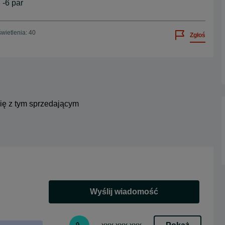
-6 par
wietlenia: 40
Zgłoś
się z tym sprzedającym
Wyślij wiadomość