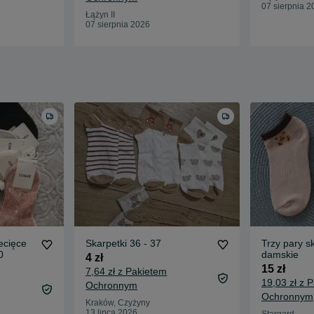
07 sierpnia 2
Łążyn II
07 sierpnia 2026
ecięce
Skarpetki 36 - 37
Trzy pary s
0
damskie
4 zł
15 zł
7,64 zł z Pakietem
19,03 zł z 
Ochronnym
Ochronnym
Kraków, Czyżyny
13 lipca 2026