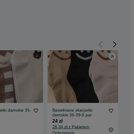
etki damskie 35-
Bawełniane skarpetki
Now
damskie 36-39-5 par
38(
24 zł
20 
28,34 zł z Pakietem
24,
Ochronnym
Oc