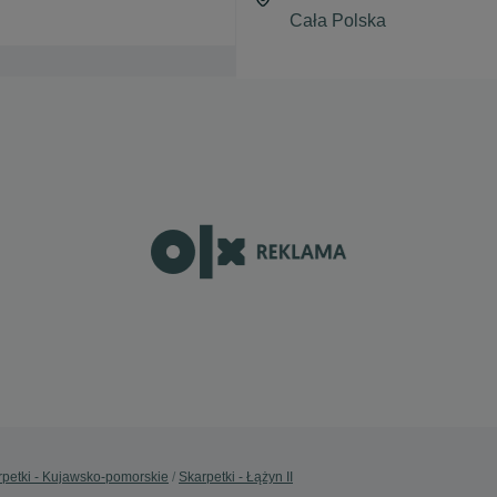
rpetki - Kujawsko-pomorskie
Skarpetki - Łążyn II