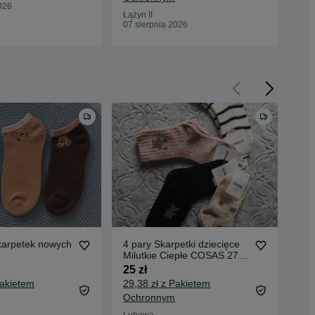
026
Łążyn II
Łąży
07 sierpnia 2026
07 
karpetek nowych
4 pary Skarpetki dziecięce
Zes
Milutkie Ciepłe COSAS 27-
ska
30
25 zł
35 
Pakietem
29,38 zł z Pakietem
39,
Ochronnym
Oc