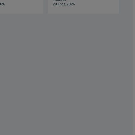
Lubawa
Wro
026
29 lipca 2026
15 