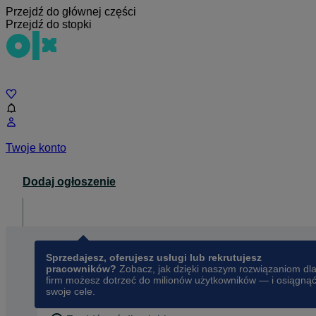
Przejdź do głównej części
Przejdź do stopki
Czat
Twoje konto
Dodaj ogłoszenie
Dla biznesu
opens in a new tab
Sprzedajesz, oferujesz usługi lub rekrutujesz
pracowników?
Zobacz, jak dzięki naszym rozwiązaniom dl
firm możesz dotrzeć do milionów użytkowników — i osiągną
swoje cele.