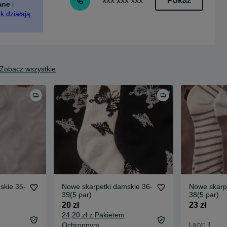
Pokaż
xxx xxx xxx
ane
i
k działają
Zobacz wszystkie
skie 35-
Nowe skarpetki damskie 36-
Nowe skarp
39(5 par)
38(5 par)
20 zł
23 zł
24,20 zł z Pakietem
Ochronnym
Łążyn II