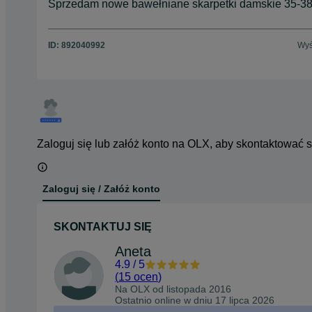
Sprzedam nowe bawełniane skarpetki damskie 35-38 
ID:
892040992
Wyś
Zaloguj się lub załóż konto na OLX, aby skontaktować 
Zaloguj się / Załóż konto
SKONTAKTUJ SIĘ
Aneta
4.9
/
5
(
15 ocen
)
Na OLX od
listopada 2016
Ostatnio online w dniu 17 lipca 2026