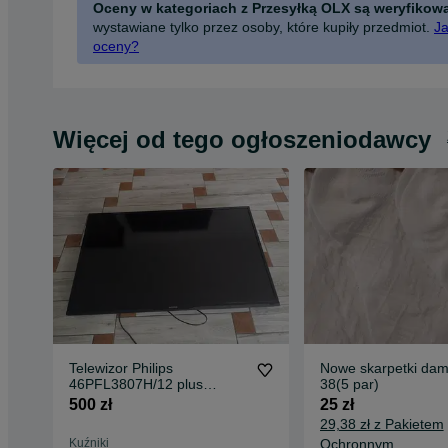
Oceny w kategoriach z Przesyłką OLX są weryfikow
wystawiane tylko przez osoby, które kupiły przedmiot.
Ja
oceny?
Więcej od tego ogłoszeniodawcy
Telewizor Philips
Nowe skarpetki dam
46PFL3807H/12 plus
38(5 par)
dekoder
500 zł
25 zł
29,38 zł z Pakietem
Kuźniki
Ochronnym