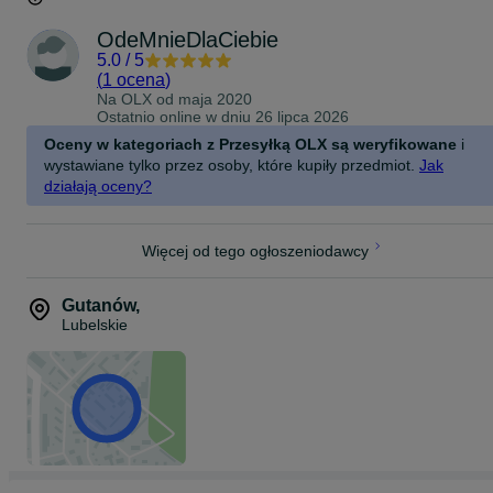
OdeMnieDlaCiebie
5.0
/
5
(
1 ocena
)
Na OLX od
maja 2020
Ostatnio online w dniu 26 lipca 2026
Oceny w kategoriach z Przesyłką OLX są weryfikowane
i
wystawiane tylko przez osoby, które kupiły przedmiot.
Jak
działają oceny?
Więcej od tego ogłoszeniodawcy
Gutanów
,
Lubelskie