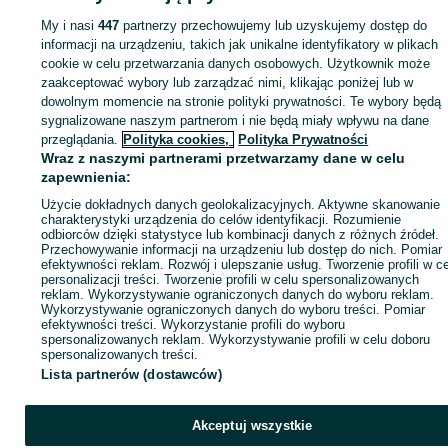
My i nasi
447
partnerzy przechowujemy lub uzyskujemy dostęp do
Zaloguj się lub załóż konto na OLX, aby skontaktować się z t
informacji na urządzeniu, takich jak unikalne identyfikatory w plikach
sprzedającym
cookie w celu przetwarzania danych osobowych. Użytkownik może
zaakceptować wybory lub zarządzać nimi, klikając poniżej lub w
dowolnym momencie na stronie polityki prywatności. Te wybory będą
Zaloguj się / Załóż konto
sygnalizowane naszym partnerom i nie będą miały wpływu na dane
przeglądania.
Polityka cookies,
Polityka Prywatności
Wraz z naszymi partnerami przetwarzamy dane w celu
Kup
zapewnienia:
Użycie dokładnych danych geolokalizacyjnych. Aktywne skanowanie
charakterystyki urządzenia do celów identyfikacji. Rozumienie
odbiorców dzięki statystyce lub kombinacji danych z różnych źródeł.
Przechowywanie informacji na urządzeniu lub dostęp do nich. Pomiar
efektywności reklam. Rozwój i ulepszanie usług. Tworzenie profili w c
personalizacji treści. Tworzenie profili w celu spersonalizowanych
reklam. Wykorzystywanie ograniczonych danych do wyboru reklam.
Wykorzystywanie ograniczonych danych do wyboru treści. Pomiar
efektywności treści. Wykorzystanie profili do wyboru
spersonalizowanych reklam. Wykorzystywanie profili w celu doboru
spersonalizowanych treści.
Lista partnerów (dostawców)
Akceptuj wszystkie