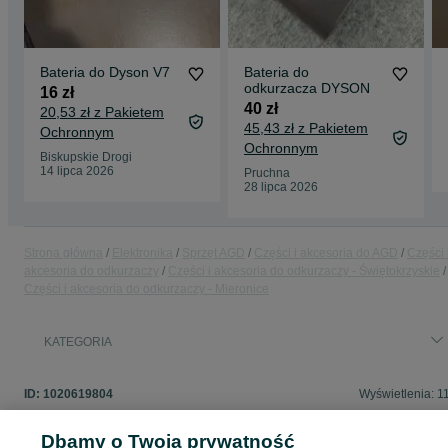
Bateria do Dyson V7
Bateria do
odkurzacza DYSON
16 zł
40 zł
20,53 zł z Pakietem
45,43 zł z Pakietem
Ochronnym
Ochronnym
Biskupskie Drogi
14 lipca 2026
Pruchna
28 lipca 2026
Strona główna
Elektronika
Sprzęt AGD
Części i akcesoria do AGD
Części 
akcesoria do odkurzaczy
Części i akcesoria do odkurzaczy - Świętokrzyskie
Części i akcesoria do odkurzaczy - Mieronice
KATEGORIA
ID:
1020619804
Wyświetlenia: 1
Dbamy o Twoją prywatność