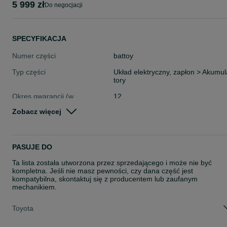
5 999 zł
do negocjacji
SPECYFIKACJA
Numer części
battoy
Typ części
Układ elektryczny, zapłon > Akumul
tory
Okres gwarancji (w
12
miesiącach)
Zobacz więcej
Stan
Nowe
Rodzaj
Układ elektryczny
PASUJE DO
Ta lista została utworzona przez sprzedającego i może nie być
kompletna. Jeśli nie masz pewności, czy dana część jest
kompatybilna, skontaktuj się z producentem lub zaufanym
mechanikiem.
Toyota