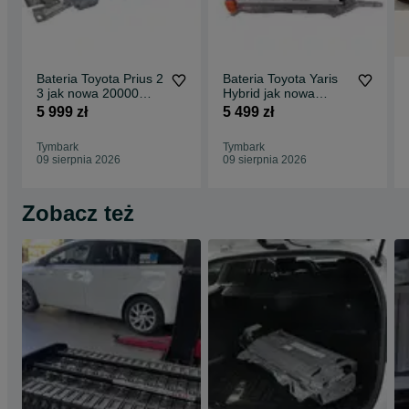
Bateria Toyota Prius 2
Bateria Toyota Yaris
3 jak nowa 20000
Hybrid jak nowa
przebiegu |
przebieg 15000 |
5 999 zł
5 499 zł
GWARANCJA |
GWAR. | Montaż
Montaż
Tymbark
Tymbark
09 sierpnia 2026
09 sierpnia 2026
Zobacz też