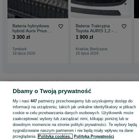
Bateria hybrydowa
Bateria Trakcyjna
hybrid Auris Prius
Toyota AURIS 1,2 -
mały przebieg -
Gwarancja 6-24mcy
3 300 zł
1 900 zł
Hybrid-Doctor.com
+MONTAŻ
Tymbark
Kraków, Bieńczyce
18 lipca 2026
25 lipca 2026
Strona główna
Motoryzacja
Części samochodowe
Osobowe
Osobowe -
Małopolskie
Osobowe - Tymbark
Dbamy o Twoją prywatność
My i nasi
447
partnerzy przechowujemy lub uzyskujemy dostęp do
KATEGORIA
informacji na urządzeniu, takich jak unikalne identyfikatory w plikach
cookie w celu przetwarzania danych osobowych. Użytkownik może
zaakceptować wybory lub zarządzać nimi, klikając poniżej lub w
ID:
1054025433
Wyświetlenia: 
dowolnym momencie na stronie polityki prywatności. Te wybory będą
sygnalizowane naszym partnerom i nie będą miały wpływu na dane
Zadzwoń / SMS
Wyślij wiadomość
przeglądania.
Polityka cookies,
Polityka Prywatności