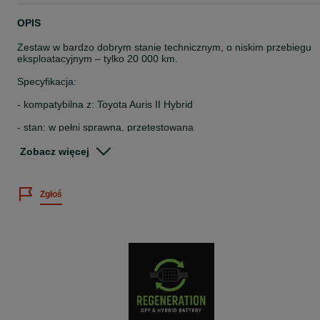
OPIS
Zestaw w bardzo dobrym stanie technicznym, o niskim przebiegu
eksploatacyjnym – tylko 20 000 km.
Specyfikacja:
- kompatybilna z: Toyota Auris II Hybrid
- stan: w pełni sprawna, przetestowana
- niski przebieg modułów: 20 tys. km
Zobacz więcej
- gotowa do montażu
Zgłoś
- kompletna bateria trakcyjna (HV)
Gwarancja:
- 12 miesięcy gwarancji w standardzie
- możliwość rozszerzenia gwarancji do 24 miesięcy
- gwarancja rozruchowa + eksploatacyjna
Dlaczego warto: