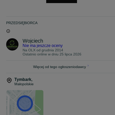
- znacznie tańsza alternatywa dla nowej baterii z ASO
- sprawdzona pod obciążeniem
- stabilne parametry pracy
PRZEDSIĘBIORCA
- idealna do wymiany zużytego pakietu lub naprawy pojazdu
Informacje dodatkowe:
Wojciech
Nie ma jeszcze oceny
- możliwość wysyłki lub odbioru osobistego
Na OLX od
grudnia 2014
- pomoc w doborze pod konkretny rocznik i wersję
Ostatnio online w dniu 25 lipca 2026
- na życzenie udostępniamy wyniki testów
Więcej od tego ogłoszeniodawcy
- możliwy montaż
TEL
Tymbark
,
PIĘĆ JEDEN OSIEM ZERO SZEŚĆ DWA PIĘĆ ZERO DWA
Małopolskie