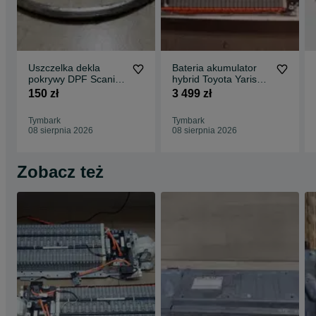
Uszczelka dekla
Bateria akumulator
pokrywy DPF Scania
hybrid Toyota Yaris
euro 6
Prius Auris - Hybrid-
150 zł
3 499 zł
Doctor.com
Tymbark
Tymbark
08 sierpnia 2026
08 sierpnia 2026
Zobacz też