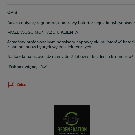
OPIS
Aukcja dotyczy regeneracji/ naprawy baterii z pojazdu hybrydoweg
MOŻLIWOŚĆ MONTAŻU U KLIENTA
Jesteśmy profesjonalnym serwisem naprawy akumulatorów/ baterii
z samochodów hybrydowych i elektrycznych.
Na każdą naprawę udzielamy do 2-lat gwar. bez limitu kilometrów!
(Standardowa gwarancja 3 miesiące z możliwością przedłużenia)
Zobacz więcej
Przedmiotem aukcji jest regeneracja akumulatora/ baterii
wysokonapięciowej HV - diagnostyka, pomiary, ładowanie- cena ni
Zgłoś
zawiera części zamiennych.
Ostateczna cena naprawy uzależniona jest od uszkodzeń , ustalan
po diagnostyce i niezmienna.
Tylko teraz PROMOCJA- w cenie wymiana 1 ogniwa GRATIS!!!
- 6 lat doświadczenia w regeneracji
- 3 miesiące gwar. bez limitu kilometrów (możliwość przedłużenia
okresu gw.)