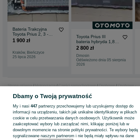
Bateria Trakcyjna
Toyota Prius 2, 3 -
Toyota Prius III
Gwarancja 6-24mcy
1 900 zł
bateria hybryda 1,8
+MONTAŻ
G9280-76010
2 800 zł
Kraków, Bieńczyce
Dmosin
25 lipca 2026
Odświeżono dnia 05 sierpnia
2026
Strona główna
Motoryzacja
Części samochodowe
Osobowe
Osobowe -
Małopolskie
Osobowe - Kraków
Osobowe - Prądnik Biały
Dbamy o Twoją prywatność
My i nasi
447
partnerzy przechowujemy lub uzyskujemy dostęp do
KATEGORIA
informacji na urządzeniu, takich jak unikalne identyfikatory w plikach
cookie w celu przetwarzania danych osobowych. Użytkownik może
zaakceptować wybory lub zarządzać nimi, klikając poniżej lub w
ID:
894053019
Wyświetlenia: 251
dowolnym momencie na stronie polityki prywatności. Te wybory będą
sygnalizowane naszym partnerom i nie będą miały wpływu na dane