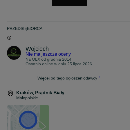
- Kompetentny personel
- Trzymamy się ustalonych koszów
- Redukujemy czas naprawy do minimum (ok. 48h)
PRZEDSIĘBIORCA
Wszelkie informacje pod numerem telefonu- Pięć Jeden Osiem Ze
Sześć Dwa Pięć Zero Dwa
Wojciech
Nie ma jeszcze oceny
Na OLX od
grudnia 2014
Ostatnio online w dniu 25 lipca 2026
Więcej od tego ogłoszeniodawcy
Kraków
,
Prądnik Biały
Małopolskie