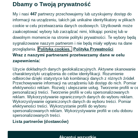
Dbamy o Twoją prywatność
My i nasi
447
partnerzy przechowujemy lub uzyskujemy dostęp do
Zaloguj się lub załóż konto na OLX, aby skontaktować się z t
informacji na urządzeniu, takich jak unikalne identyfikatory w plikach
sprzedającym
cookie w celu przetwarzania danych osobowych. Użytkownik może
zaakceptować wybory lub zarządzać nimi, klikając poniżej lub w
dowolnym momencie na stronie polityki prywatności. Te wybory będą
Zaloguj się / Załóż konto
sygnalizowane naszym partnerom i nie będą miały wpływu na dane
przeglądania.
Polityka cookies,
Polityka Prywatności
Wraz z naszymi partnerami przetwarzamy dane w celu
Kup
zapewnienia:
Użycie dokładnych danych geolokalizacyjnych. Aktywne skanowanie
charakterystyki urządzenia do celów identyfikacji. Rozumienie
odbiorców dzięki statystyce lub kombinacji danych z różnych źródeł.
Przechowywanie informacji na urządzeniu lub dostęp do nich. Pomiar
efektywności reklam. Rozwój i ulepszanie usług. Tworzenie profili w c
personalizacji treści. Tworzenie profili w celu spersonalizowanych
reklam. Wykorzystywanie ograniczonych danych do wyboru reklam.
Wykorzystywanie ograniczonych danych do wyboru treści. Pomiar
efektywności treści. Wykorzystanie profili do wyboru
spersonalizowanych reklam. Wykorzystywanie profili w celu doboru
spersonalizowanych treści.
Lista partnerów (dostawców)
Akceptuj wszystkie