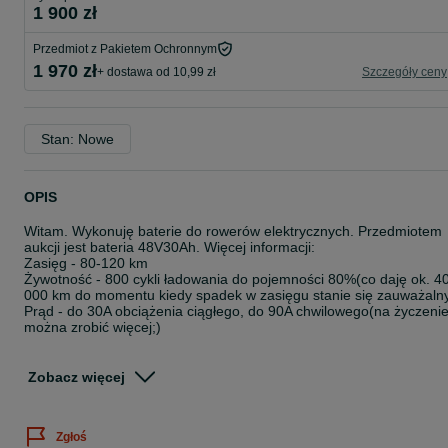
1 900 zł
Przedmiot z Pakietem Ochronnym
1 970 zł
+ dostawa od 10,99 zł
Szczegóły ceny
Stan: Nowe
OPIS
Witam. Wykonuję baterie do rowerów elektrycznych. Przedmiotem
aukcji jest bateria 48V30Ah. Więcej informacji:
Zasięg - 80-120 km
Żywotność - 800 cykli ładowania do pojemności 80%(co daję ok. 4
000 km do momentu kiedy spadek w zasięgu stanie się zauważaln
Prąd - do 30A obciążenia ciągłego, do 90A chwilowego(na życzeni
można zrobić więcej;)
Bateria wyposażona w smart bms z balanserem, co daję możliwoś
ograniczenia napięcia ładowania i rozładowania, co jeszcze bardzie
Zobacz więcej
powiększa żywotność
Udzielam gwarancji w formie papierowej 1 rok na wszystkie moję
Zgłoś
baterie. Pojemność wszystkich baterii jest sprawdzana przed