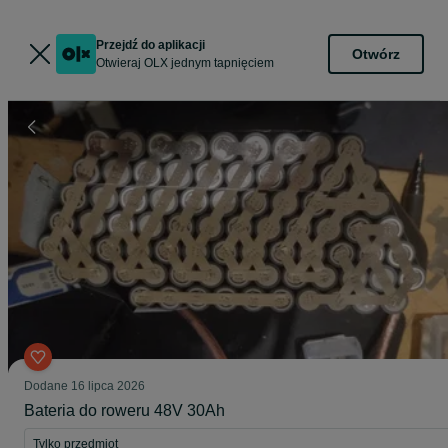
Przejdź do aplikacji
Otwórz
Otwieraj OLX jednym tapnięciem
Dodane
16 lipca 2026
Bateria do roweru 48V 30Ah
Tylko przedmiot