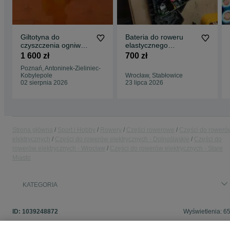
Giltotyna do
Bateria do roweru
czyszczenia ogniw
elastycznego
18650 cylindryczne
naprawa regeneracja
1 600 zł
700 zł
depakiet 21700
Poznań, Antoninek-Zieliniec-
Kobylepole
Wrocław, Stabłowice
02 sierpnia 2026
23 lipca 2026
Strona główna
Sport i Hobby
Rowery
Części rowerowe
Części do roweró
elektrycznych
Części do rowerów elektrycznych - Dolnośląskie
Części do
rowerów elektrycznych - Wrocław
Części do rowerów elektrycznych - Stare
Miasto
KATEGORIA
ID:
1039248872
Wyświetlenia: 6