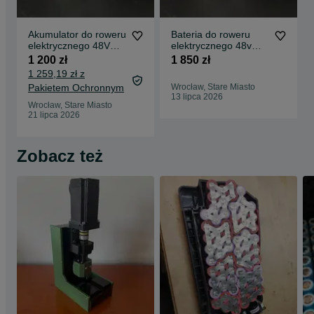
Akumulator do roweru
Bateria do roweru
elektrycznego 48V
elektrycznego 48v
22.4 Ah
29Ah
1 200 zł
1 850 zł
1 259,19 zł z
Pakietem Ochronnym
Wrocław, Stare Miasto
13 lipca 2026
Wrocław, Stare Miasto
21 lipca 2026
Zobacz też