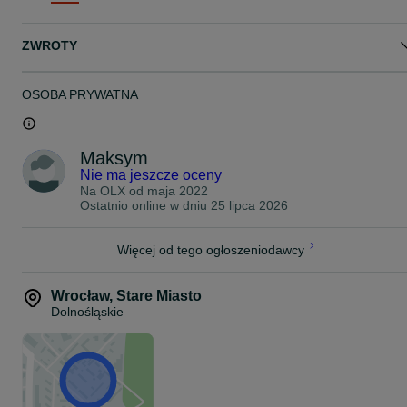
sprzedażą. Na życzenie wysyłam zdjęcia ze środka baterii, nie ma
czego ukrywać:)
ZWROTY
Bidon Polly DP 5 5C 7 9 Hailong 21700 18650 rower elektryczny
bateria akumulator mxus bafang silnik Lg sony samsung mh1 mj1
32e 29e 35e m36 m50 m50t m50lt m50g m50gb m58t 50s kurier
rower glovo uber pyszne bolt bidonowa
OSOBA PRYWATNA
Maksym
Nie ma jeszcze oceny
Na OLX od
maja 2022
Ostatnio online w dniu 25 lipca 2026
Więcej od tego ogłoszeniodawcy
Wrocław
,
Stare Miasto
Dolnośląskie