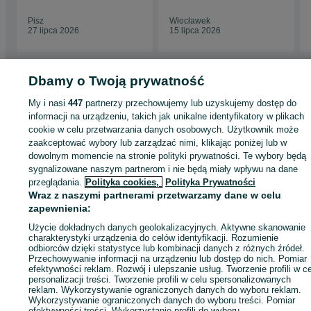
stanowiska
Pisz
Włocławek
27 lipca 2026
15 lipca 2026
Dbamy o Twoją prywatność
Strona główna
Budowa i Remont
Bramy i ogrodzenia
Siatki i panele
My i nasi
447
partnerzy przechowujemy lub uzyskujemy dostęp do
ogrodzeniowe
Siatki i panele ogrodzeniowe - Wielkopolskie
Siatki i panele
informacji na urządzeniu, takich jak unikalne identyfikatory w plikach
ogrodzeniowe - Skulsk
cookie w celu przetwarzania danych osobowych. Użytkownik może
zaakceptować wybory lub zarządzać nimi, klikając poniżej lub w
dowolnym momencie na stronie polityki prywatności. Te wybory będą
KATEGORIA
sygnalizowane naszym partnerom i nie będą miały wpływu na dane
przeglądania.
Polityka cookies,
Polityka Prywatności
ID:
1008014702
Wyświetlenia: 21
Wraz z naszymi partnerami przetwarzamy dane w celu
zapewnienia:
Użycie dokładnych danych geolokalizacyjnych. Aktywne skanowanie
Zadzwoń / SMS
Wyślij wiadomość
charakterystyki urządzenia do celów identyfikacji. Rozumienie
odbiorców dzięki statystyce lub kombinacji danych z różnych źródeł.
Przechowywanie informacji na urządzeniu lub dostęp do nich. Pomiar
efektywności reklam. Rozwój i ulepszanie usług. Tworzenie profili w c
personalizacji treści. Tworzenie profili w celu spersonalizowanych
reklam. Wykorzystywanie ograniczonych danych do wyboru reklam.
Wykorzystywanie ograniczonych danych do wyboru treści. Pomiar
efektywności treści. Wykorzystanie profili do wyboru