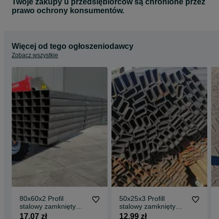
Twoje zakupy u przedsiębiorców są chronione przez
prawo ochrony konsumentów.
Więcej od tego ogłoszeniodawcy
Zobacz wszystkie
80x60x2 Profil
50x25x3 Profill
stalowy zamknięty
stalowy zamknięty
rura profil ogrodzenie
rura profil brama
17,07 zł
12,99 zł