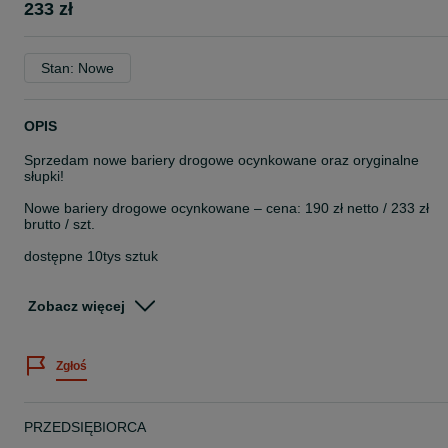
233 zł
Stan: Nowe
OPIS
Sprzedam nowe bariery drogowe ocynkowane oraz oryginalne
słupki!
Nowe bariery drogowe ocynkowane – cena: 190 zł netto / 233 zł
brutto / szt.
dostępne 10tys sztuk
Ocynk – trwałość i odporność na warunki atmosferyczne
Solidne wykonanie
Zobacz więcej
Idealne na wygrody dla bydła!!!
Odbiór :
Zgłoś
ul. Włocławska 51, 62-560 Skulsk
Tel: 732x90x90x70
Tel: 723x61x86x16
PRZEDSIĘBIORCA