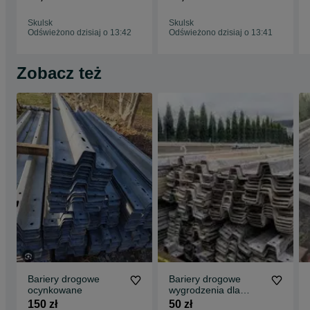
słup słupek
drzwi
Skulsk
Skulsk
Odświeżono dzisiaj o 13:42
Odświeżono dzisiaj o 13:41
Zobacz też
Bariery drogowe
Bariery drogowe
ocynkowane
wygrodzenia dla
bydła kojce wygrody
150 zł
50 zł