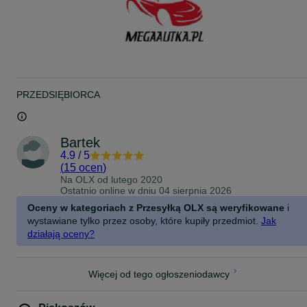
WYPOSAŻENIE:
Pasy Bezpieczeństwa: TAK
Otwierane Drzwi: TAK
Kluczyki:NIE, odpalanie za pomocą guzika
Fotele: Miękka ekoskóra
Koła: Miękkie EVA
Zdalne Sterowanie: 2.4G, 3 prędkości
Światła: Przednie LED, Podświetlana deska rozdzielcza
PRZEDSIĘBIORCA
Audio: USB, Mikro SD, Wejście MP3
Po więcej informacji zapraszam do kontaktu telefonicznego! :)
Bartek
4.9
/
5
(
15 ocen
)
Na OLX od
lutego 2020
Ostatnio online w dniu 04 sierpnia 2026
Oceny w kategoriach z Przesyłką OLX są weryfikowane
i
wystawiane tylko przez osoby, które kupiły przedmiot.
Jak
działają oceny?
Więcej od tego ogłoszeniodawcy