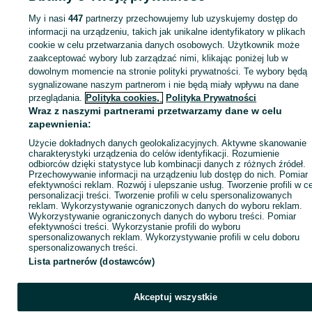
elektryczne - Świętokrzyskie
Pojazdy elektryczne - Piekoszów
My i nasi
447
partnerzy przechowujemy lub uzyskujemy dostęp do
informacji na urządzeniu, takich jak unikalne identyfikatory w plikach
cookie w celu przetwarzania danych osobowych. Użytkownik może
KATEGORIA
zaakceptować wybory lub zarządzać nimi, klikając poniżej lub w
dowolnym momencie na stronie polityki prywatności. Te wybory będą
ID:
700617965
Wyświetlenia: 4
sygnalizowane naszym partnerom i nie będą miały wpływu na dane
przeglądania.
Polityka cookies,
Polityka Prywatności
Wraz z naszymi partnerami przetwarzamy dane w celu
Zadzwoń / SMS
Wyślij wiadomość
zapewnienia:
Użycie dokładnych danych geolokalizacyjnych. Aktywne skanowanie
charakterystyki urządzenia do celów identyfikacji. Rozumienie
odbiorców dzięki statystyce lub kombinacji danych z różnych źródeł.
Przechowywanie informacji na urządzeniu lub dostęp do nich. Pomiar
efektywności reklam. Rozwój i ulepszanie usług. Tworzenie profili w c
personalizacji treści. Tworzenie profili w celu spersonalizowanych
reklam. Wykorzystywanie ograniczonych danych do wyboru reklam.
Wykorzystywanie ograniczonych danych do wyboru treści. Pomiar
efektywności treści. Wykorzystanie profili do wyboru
spersonalizowanych reklam. Wykorzystywanie profili w celu doboru
spersonalizowanych treści.
Lista partnerów (dostawców)
Akceptuj wszystkie