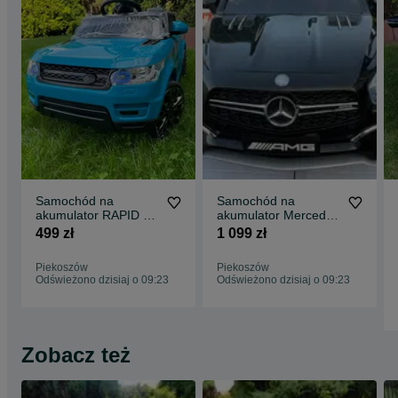
Samochód na
Samochód na
akumulator RAPID +
akumulator Mercedes
PILOT + LED + MP3
SL 65 auto dla dzieci
499 zł
1 099 zł
auto dla dzieci
PILOT EVA MP3
Piekoszów
Piekoszów
Odświeżono dzisiaj o 09:23
Odświeżono dzisiaj o 09:23
Zobacz też