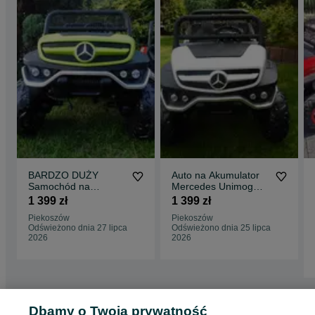
BARDZO DUŻY
Auto na Akumulator
Samochód na
Mercedes Unimog
Akumulator Mercedes
4×4 180 Watt
1 399 zł
1 399 zł
Unimog 4x4 AUTO
samochód
Piekoszów
Piekoszów
dwuosobowy
Odświeżono dnia 27 lipca
Odświeżono dnia 25 lipca
2026
2026
Dbamy o Twoją prywatność
Strona główna
Dla Dzieci
Zabawki
Pojazdy elektryczne
Pojazdy