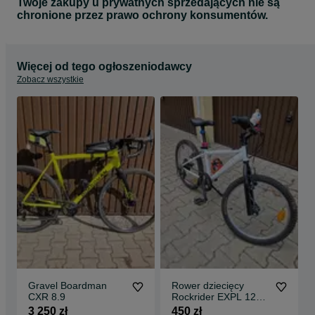
Twoje zakupy u prywatnych sprzedających nie są
chronione przez prawo ochrony konsumentów.
Więcej od tego ogłoszeniodawcy
Zobacz wszystkie
Gravel Boardman
Rower dziecięcy
CXR 8.9
Rockrider EXPL 120
20" Super stan
3 250 zł
450 zł