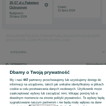
35,07 zł z Pakietem
Ochronnym
Chełm
31 lipca 2026
Bydgoszcz
29 lipca 2026
Strona główna
Dla Dzieci
Zabawki
Lalki i akcesoria
Domki dla lalek
Domki dla lalek - Łódzkie
Domki dla lalek - Zgierz
KATEGORIA
ID:
1076900714
Wyświetlenia: 
Dbamy o Twoją prywatność
My i nasi
447
partnerzy przechowujemy lub uzyskujemy dostęp do
informacji na urządzeniu, takich jak unikalne identyfikatory w plikach
Zaloguj się lub załóż konto na OLX, aby skontaktować się z t
cookie w celu przetwarzania danych osobowych. Użytkownik może
sprzedającym
zaakceptować wybory lub zarządzać nimi, klikając poniżej lub w
dowolnym momencie na stronie polityki prywatności. Te wybory będą
sygnalizowane naszym partnerom i nie będą miały wpływu na dane
Zaloguj się / Załóż konto