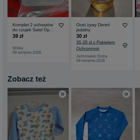
Komplet 2 uchwytów
Ocet żywy Dereń
do czujek Satel Opal
jadalny
szary
39 zł
30 zł
35,20 zł z Pakietem
Wólka
Ochronnym
09 sierpnia 2026
Juchnowiec Dolny
09 sierpnia 2026
Zobacz też