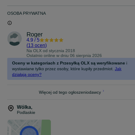
OSOBA PRYWATNA
Roger
4.9
/
5
(
13 ocen
)
Na OLX od
stycznia 2018
Ostatnio online w dniu 06 sierpnia 2026
Oceny w kategoriach z Przesyłką OLX są weryfikowane
i
wystawiane tylko przez osoby, które kupiły przedmiot.
Jak
działają oceny?
Więcej od tego ogłoszeniodawcy
Wólka
,
Podlaskie