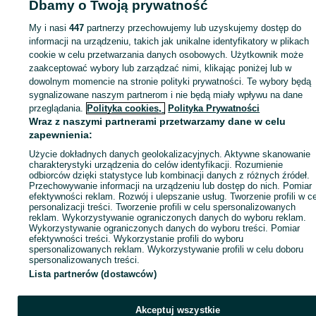
Dbamy o Twoją prywatność
My i nasi
447
partnerzy przechowujemy lub uzyskujemy dostęp do
Zaloguj się lub załóż konto na OLX, aby skontaktować się z t
informacji na urządzeniu, takich jak unikalne identyfikatory w plikach
sprzedającym
cookie w celu przetwarzania danych osobowych. Użytkownik może
zaakceptować wybory lub zarządzać nimi, klikając poniżej lub w
dowolnym momencie na stronie polityki prywatności. Te wybory będą
Zaloguj się / Załóż konto
sygnalizowane naszym partnerom i nie będą miały wpływu na dane
przeglądania.
Polityka cookies,
Polityka Prywatności
Wraz z naszymi partnerami przetwarzamy dane w celu
Kup
zapewnienia:
Użycie dokładnych danych geolokalizacyjnych. Aktywne skanowanie
charakterystyki urządzenia do celów identyfikacji. Rozumienie
odbiorców dzięki statystyce lub kombinacji danych z różnych źródeł.
Przechowywanie informacji na urządzeniu lub dostęp do nich. Pomiar
efektywności reklam. Rozwój i ulepszanie usług. Tworzenie profili w c
personalizacji treści. Tworzenie profili w celu spersonalizowanych
reklam. Wykorzystywanie ograniczonych danych do wyboru reklam.
Wykorzystywanie ograniczonych danych do wyboru treści. Pomiar
efektywności treści. Wykorzystanie profili do wyboru
spersonalizowanych reklam. Wykorzystywanie profili w celu doboru
spersonalizowanych treści.
Lista partnerów (dostawców)
Akceptuj wszystkie