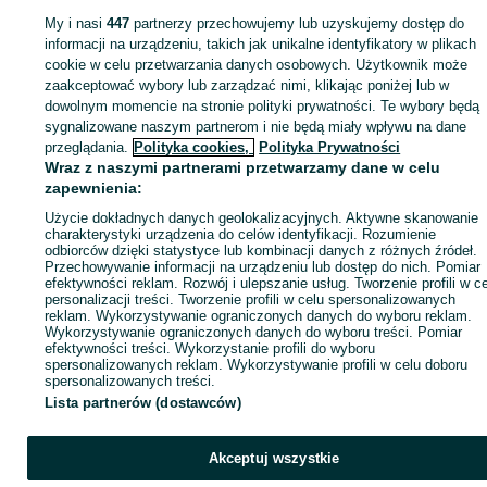
My i nasi
447
partnerzy przechowujemy lub uzyskujemy dostęp do
Zaloguj się lub załóż konto na OLX, aby skontaktować się z t
informacji na urządzeniu, takich jak unikalne identyfikatory w plikach
sprzedającym
cookie w celu przetwarzania danych osobowych. Użytkownik może
zaakceptować wybory lub zarządzać nimi, klikając poniżej lub w
dowolnym momencie na stronie polityki prywatności. Te wybory będą
Zaloguj się / Załóż konto
sygnalizowane naszym partnerom i nie będą miały wpływu na dane
przeglądania.
Polityka cookies,
Polityka Prywatności
Wraz z naszymi partnerami przetwarzamy dane w celu
Kup
zapewnienia:
Użycie dokładnych danych geolokalizacyjnych. Aktywne skanowanie
charakterystyki urządzenia do celów identyfikacji. Rozumienie
odbiorców dzięki statystyce lub kombinacji danych z różnych źródeł.
Przechowywanie informacji na urządzeniu lub dostęp do nich. Pomiar
efektywności reklam. Rozwój i ulepszanie usług. Tworzenie profili w c
personalizacji treści. Tworzenie profili w celu spersonalizowanych
reklam. Wykorzystywanie ograniczonych danych do wyboru reklam.
Wykorzystywanie ograniczonych danych do wyboru treści. Pomiar
efektywności treści. Wykorzystanie profili do wyboru
spersonalizowanych reklam. Wykorzystywanie profili w celu doboru
spersonalizowanych treści.
Lista partnerów (dostawców)
Akceptuj wszystkie