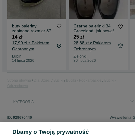
buty baleriny
Czarne balerinki 34
zapinane rozmiar 37
Graceland, jak nowe!
14 zł
25 zł
17,99 zł z Pakietem
28,88 zł z Pakietem
Ochronnym
Ochronnym
Lubin
Zielonki
14 lipca 2026
30 lipca 2026
Strona główna
Dla Dzieci
Buciki
Buciki - Podkarpackie
Buciki -
Odrzechowa
KATEGORIA
ID:
929670446
Wyświetlenia: 
Dbamy o Twoją prywatność