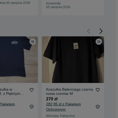
nia 05 sierpnia 2026
05 
Komorniki
05 sierpnia 2026
zulka w
Koszulka Balenciaga czarna
T- 
M, z Pięknym
nowa rozmiar M
Whi
roz
270 zł
59 
 Pakietem
282,95 zł z Pakietem
64,
Ochronnym
Oc
Wrocław, Fabryczna
Wie