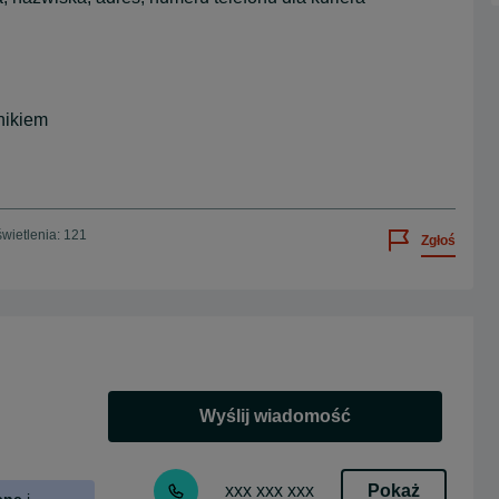
nikiem
wietlenia: 121
Zgłoś
Wyślij wiadomość
Pokaż
xxx xxx xxx
ane
i