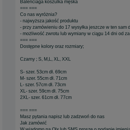
Balenciaga koszulka męska
=== ===
Co nas wyróżnia?
- najwyższa jakość produktu
- przy zamówieniu do 17 wysyłka jeszcze w ten sam 
- możliwość zwrotu lub wymiany w ciągu 14 dni od z
=== ===
Dostępne kolory oraz rozmiary;
Czarny ; S, M,L, XL, XXL
S- szer. 53cm dł. 69cm
M- szer. 55cm dł. 71cm
L- szer. 57cm dł. 73cm
XL- szer. 59cm dł. 75cm
2XL- szer. 61cm dł. 77cm
=== ===
Masz pytania napisz lub zadzwoń do nas
Jak zamówić
W wiadomo na Olx lub SMS proszę o podanie imienia,