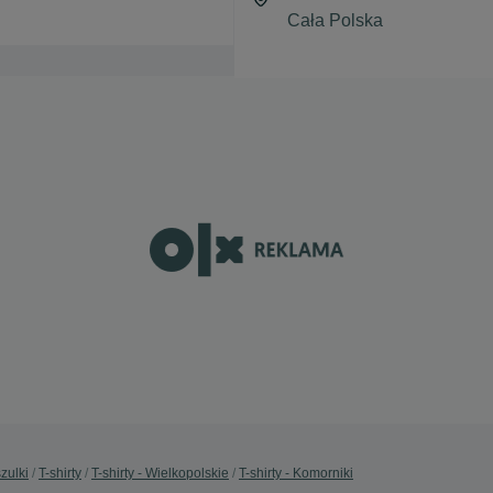
szulki
T-shirty
T-shirty - Wielkopolskie
T-shirty - Komorniki