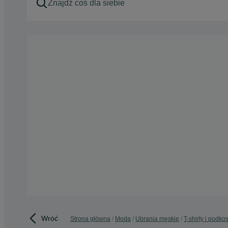
Wróć
Strona główna
Moda
Ubrania męskie
T-shirty i podko