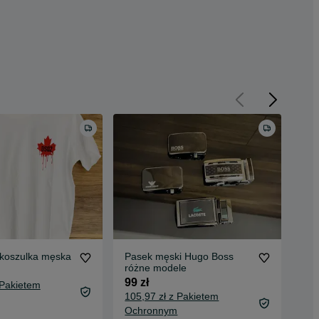
koszulka męska
Pasek męski Hugo Boss
Off
różne modele
199
99 zł
 Pakietem
209
105,97 zł z Pakietem
Oc
Ochronnym
Kom