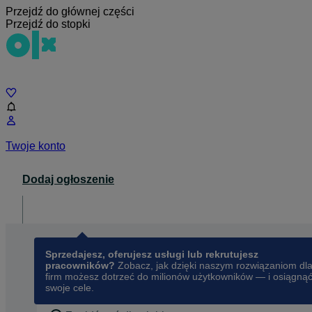
Przejdź do głównej części
Przejdź do stopki
Czat
Twoje konto
Dodaj ogłoszenie
Dla biznesu
opens in a new tab
Sprzedajesz, oferujesz usługi lub rekrutujesz
pracowników?
Zobacz, jak dzięki naszym rozwiązaniom dl
firm możesz dotrzeć do milionów użytkowników — i osiągną
swoje cele.