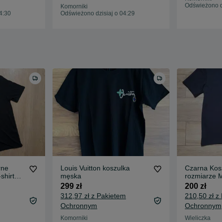
Odświeżono d
Komorniki
4:30
Odświeżono dzisiaj o 04:29
rne
Louis Vuitton koszulka
Czarna Kos
shirt
męska
rozmiarze 
nadrukiem
299 zł
200 zł
312,97 zł z Pakietem
210,50 zł z
Ochronnym
Ochronnym
Komorniki
Wieliczka