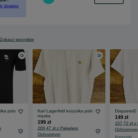
k działają
Zobacz wszystkie
lka polo
Karl Lagerfeld koszulka polo
Dsquared2 
męska
149 zł
199 zł
157,72 zł z
m
209,47 zł z Pakietem
Ochronnym
Ochronnym
Komorniki