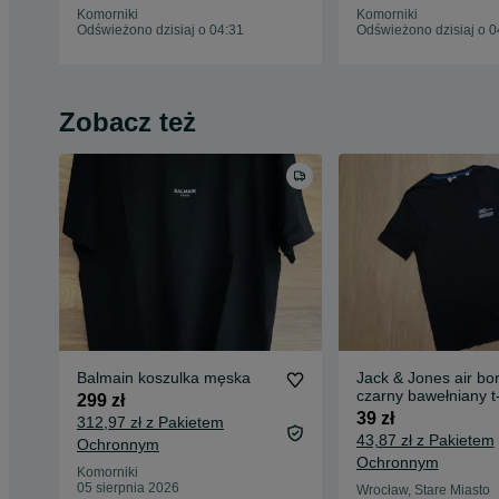
Komorniki
Komorniki
Odświeżono dzisiaj o 04:31
Odświeżono dzisiaj o 0
Zobacz też
Balmain koszulka męska
Jack & Jones air bo
czarny bawełniany t-
299 zł
męski XL
39 zł
312,97 zł z Pakietem
43,87 zł z Pakietem
Ochronnym
Ochronnym
Komorniki
05 sierpnia 2026
Wrocław, Stare Miasto