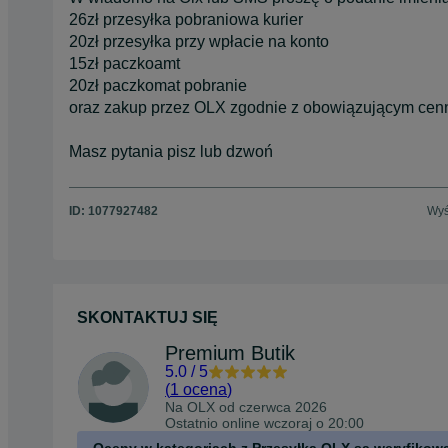
26zł przesyłka pobraniowa kurier
20zł przesyłka przy wpłacie na konto
15zł paczkoamt
20zł paczkomat pobranie
oraz zakup przez OLX zgodnie z obowiązującym cen
Masz pytania pisz lub dzwoń
ID:
1077927482
Wyś
SKONTAKTUJ SIĘ
Premium Butik
5.0
/
5
(
1 ocena
)
Na OLX od
czerwca 2026
Ostatnio online wczoraj o 20:00
Oceny w kategoriach z Przesyłką OLX są weryfikow