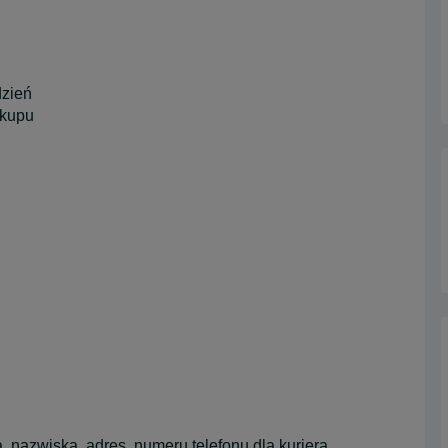
dzień
akupu
 nazwiska, adres, numeru telefonu dla kuriera