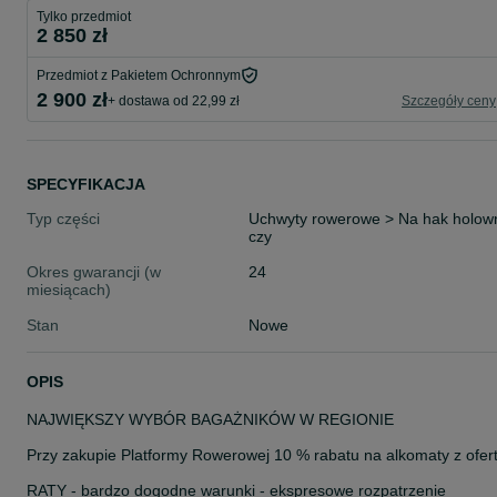
Tylko przedmiot
2 850 zł
Przedmiot z Pakietem Ochronnym
2 900 zł
+ dostawa od 22,99 zł
Szczegóły ceny
SPECYFIKACJA
Typ części
Uchwyty rowerowe > Na hak holow
czy
Okres gwarancji (w
24
miesiącach)
Stan
Nowe
OPIS
NAJWIĘKSZY WYBÓR BAGAŻNIKÓW W REGIONIE
Przy zakupie Platformy Rowerowej 10 % rabatu na alkomaty z ofer
RATY - bardzo dogodne warunki - ekspresowe rozpatrzenie