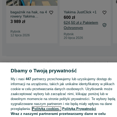
Możliwość odchylania z rowerami: TAK
Do przewozów rowerów elektrycznych: Tak
Spełnia normę CITY CRASH: Tak
bagażnik na hak, na 4
Yakima JustClick +1
Atest TÜV: Tak
rowery Yakima
600 zł
JustClick 4
3 989 zł
624,50 zł z Pakietem
NAJLEPSZA
Ochronnym
platforma
Rybnik
Rybnik
12 lipca 2026
20 lipca 2026
Strona główna
Motoryzacja
Wyposażenie i akcesoria samochodowe
Bagażniki
Bagażniki - Śląskie
Bagażniki - Rybnik
Dbamy o Twoją prywatność
My i nasi
447
partnerzy przechowujemy lub uzyskujemy dostęp do
KATEGORIA
informacji na urządzeniu, takich jak unikalne identyfikatory w plikach
cookie w celu przetwarzania danych osobowych. Użytkownik może
zaakceptować wybory lub zarządzać nimi, klikając poniżej lub w
ID:
1061803935
Wyświetlenia: 
dowolnym momencie na stronie polityki prywatności. Te wybory będą
sygnalizowane naszym partnerom i nie będą miały wpływu na dane
przeglądania.
Polityka cookies,
Polityka Prywatności
Kup
Wraz z naszymi partnerami przetwarzamy dane w celu