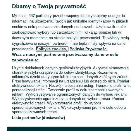
Dbamy o Twoją prywatność
Strona główna
Motoryzacja
Wyposażenie i akcesoria samochodowe
Bagażniki
Bagażniki - Śląskie
Bagażniki - Rybnik
My i nasi
447
partnerzy przechowujemy lub uzyskujemy dostęp do
informacji na urządzeniu, takich jak unikalne identyfikatory w plikach
KATEGORIA
cookie w celu przetwarzania danych osobowych. Użytkownik może
zaakceptować wybory lub zarządzać nimi, klikając poniżej lub w
dowolnym momencie na stronie polityki prywatności. Te wybory będą
ID:
917195272
Wyświetlenia: 5
sygnalizowane naszym partnerom i nie będą miały wpływu na dane
przeglądania.
Polityka cookies,
Polityka Prywatności
Wraz z naszymi partnerami przetwarzamy dane w celu
Zadzwoń / SMS
Wyślij wiadomość
zapewnienia:
Użycie dokładnych danych geolokalizacyjnych. Aktywne skanowanie
charakterystyki urządzenia do celów identyfikacji. Rozumienie
odbiorców dzięki statystyce lub kombinacji danych z różnych źródeł.
Przechowywanie informacji na urządzeniu lub dostęp do nich. Pomiar
efektywności reklam. Rozwój i ulepszanie usług. Tworzenie profili w c
personalizacji treści. Tworzenie profili w celu spersonalizowanych
reklam. Wykorzystywanie ograniczonych danych do wyboru reklam.
Wykorzystywanie ograniczonych danych do wyboru treści. Pomiar
efektywności treści. Wykorzystanie profili do wyboru
spersonalizowanych reklam. Wykorzystywanie profili w celu doboru
spersonalizowanych treści.
Lista partnerów (dostawców)