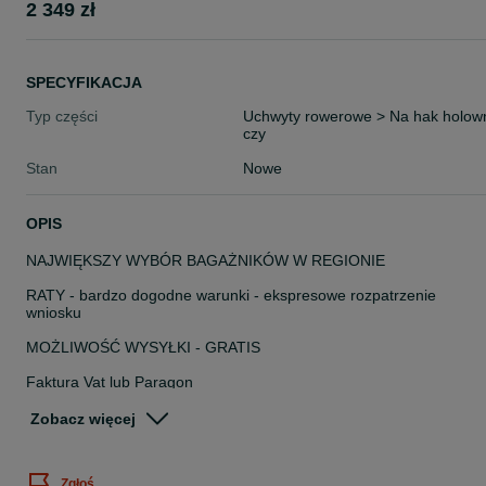
2 349 zł
SPECYFIKACJA
Typ części
Uchwyty rowerowe > Na hak holow
czy
Stan
Nowe
OPIS
NAJWIĘKSZY WYBÓR BAGAŻNIKÓW W REGIONIE
RATY - bardzo dogodne warunki - ekspresowe rozpatrzenie
wniosku
MOŻLIWOŚĆ WYSYŁKI - GRATIS
Faktura Vat lub Paragon
Serdecznie zapraszamy
Zobacz więcej
w pon-pią godz. 9~17
sob. 9~13
Zgłoś