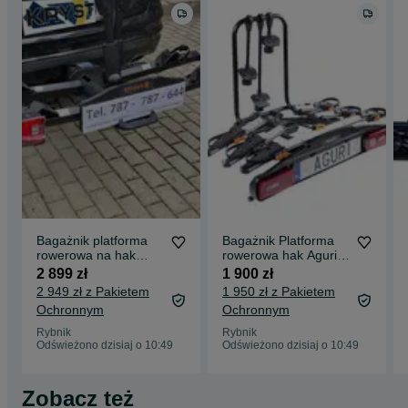
Bagażnik platforma
Bagażnik Platforma
rowerowa na hak
rowerowa hak Aguri
SPINDER TX2 LED E-
ACTIVE BIKE PRO 3
2 899 zł
1 900 zł
bike 2-3 rowery
Rowery Silver
2 949 zł z Pakietem
1 950 zł z Pakietem
Ochronnym
Ochronnym
Rybnik
Rybnik
Odświeżono dzisiaj o 10:49
Odświeżono dzisiaj o 10:49
Zobacz też