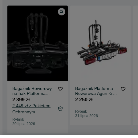
Bagażnik Rowerowy
Bagażnik Platforma
na hak Platforma
Rowerowa Aguri Krab
INTER PACK VELOX
3 Czarna Składana
2 399 zł
2 250 zł
3 rowery LED
Nowość
2 449 zł z Pakietem
SKŁADANY e-bike
Ochronnym
Rybnik
31 lipca 2026
Rybnik
20 lipca 2026