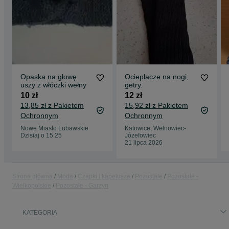
Opaska na głowę
Ocieplacze na nogi,
uszy z włóczki wełny
getry.
10 zł
12 zł
13,85 zł z Pakietem
15,92 zł z Pakietem
Ochronnym
Ochronnym
Nowe Miasto Lubawskie
Katowice, Wełnowiec-
Dzisiaj o 15:25
Józefowiec
21 lipca 2026
Strona główna
Moda
Czapki i kapelusze
Pozostałe
Pozostałe -
Wielkopolskie
Pozostałe - Garzyn
KATEGORIA