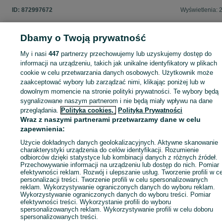
ID:
872997672
Wyświetlenia: 
Dbamy o Twoją prywatność
My i nasi
447
partnerzy przechowujemy lub uzyskujemy dostęp do
Zaloguj się lub załóż konto na OLX, aby skontaktować się z t
informacji na urządzeniu, takich jak unikalne identyfikatory w plikach
sprzedającym
cookie w celu przetwarzania danych osobowych. Użytkownik może
zaakceptować wybory lub zarządzać nimi, klikając poniżej lub w
dowolnym momencie na stronie polityki prywatności. Te wybory będą
Zaloguj się / Załóż konto
sygnalizowane naszym partnerom i nie będą miały wpływu na dane
przeglądania.
Polityka cookies,
Polityka Prywatności
Wraz z naszymi partnerami przetwarzamy dane w celu
Kup
zapewnienia:
Użycie dokładnych danych geolokalizacyjnych. Aktywne skanowanie
charakterystyki urządzenia do celów identyfikacji. Rozumienie
odbiorców dzięki statystyce lub kombinacji danych z różnych źródeł.
Przechowywanie informacji na urządzeniu lub dostęp do nich. Pomiar
efektywności reklam. Rozwój i ulepszanie usług. Tworzenie profili w c
personalizacji treści. Tworzenie profili w celu spersonalizowanych
reklam. Wykorzystywanie ograniczonych danych do wyboru reklam.
Wykorzystywanie ograniczonych danych do wyboru treści. Pomiar
efektywności treści. Wykorzystanie profili do wyboru
spersonalizowanych reklam. Wykorzystywanie profili w celu doboru
spersonalizowanych treści.