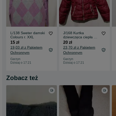
L/138 Sweter damski
J/168 Kurtka
Colours r. XXL
dziewczęca ciepła Eat
Ants r. 140
15 zł
20 zł
19,03 zł z Pakietem
23,70 zł z Pakietem
Ochronnym
Ochronnym
Garzyn
Garzyn
Dzisiaj o 17:21
Dzisiaj o 17:21
Zobacz też