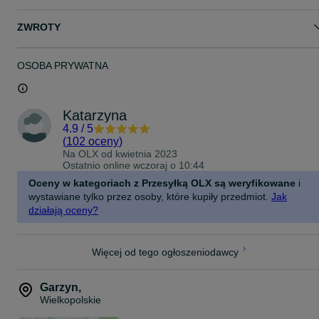
ZWROTY
OSOBA PRYWATNA
Katarzyna
4.9
/
5
(
102 oceny
)
Na OLX od
kwietnia 2023
Ostatnio online wczoraj o 10:44
Oceny w kategoriach z Przesyłką OLX są weryfikowane
i
wystawiane tylko przez osoby, które kupiły przedmiot.
Jak
działają oceny?
Więcej od tego ogłoszeniodawcy
Garzyn
,
Wielkopolskie