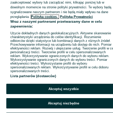
KATEGORIA
zaakceptować wybory lub zarządzać nimi, klikając poniżej lub w
dowolnym momencie na stronie polityki prywatności. Te wybory będą
sygnalizowane naszym partnerom i nie będą miały wpływu na dane
ID:
1049228999
Wyświetlenia: 4
przeglądania.
Polityka cookies,
Polityka Prywatności
Wraz z naszymi partnerami przetwarzamy dane w celu
zapewnienia:
Zadzwoń / SMS
Wyślij wiadomość
Użycie dokładnych danych geolokalizacyjnych. Aktywne skanowanie
charakterystyki urządzenia do celów identyfikacji. Rozumienie
odbiorców dzięki statystyce lub kombinacji danych z różnych źródeł.
Przechowywanie informacji na urządzeniu lub dostęp do nich. Pomiar
efektywności reklam. Rozwój i ulepszanie usług. Tworzenie profili w c
personalizacji treści. Tworzenie profili w celu spersonalizowanych
reklam. Wykorzystywanie ograniczonych danych do wyboru reklam.
Wykorzystywanie ograniczonych danych do wyboru treści. Pomiar
efektywności treści. Wykorzystanie profili do wyboru
spersonalizowanych reklam. Wykorzystywanie profili w celu doboru
spersonalizowanych treści.
Lista partnerów (dostawców)
Akceptuj wszystkie
Akceptuj niezbędne