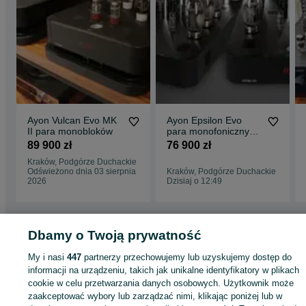
Ayon Vulcan Evo MK
Ayon Epsilon Evo
II para monobloków
para monofonicznych
końcówek mocy
89 900 zł
76 900 zł
Kraków, Podgórze Duchackie
Odświeżono dnia 03 sierpnia
Kraków, Podgórze Duchackie
2026
Dzisiaj o 12:49
Dbamy o Twoją prywatność
Strona główna
Elektronika
Sprzęt audio
Wzmacniacze
Wzmacniacze -
Małopolskie
Wzmacniacze - Kraków
Wzmacniacze - Podgórze Duchackie
My i nasi
447
partnerzy przechowujemy lub uzyskujemy dostęp do
informacji na urządzeniu, takich jak unikalne identyfikatory w plikach
cookie w celu przetwarzania danych osobowych. Użytkownik może
KATEGORIA
zaakceptować wybory lub zarządzać nimi, klikając poniżej lub w