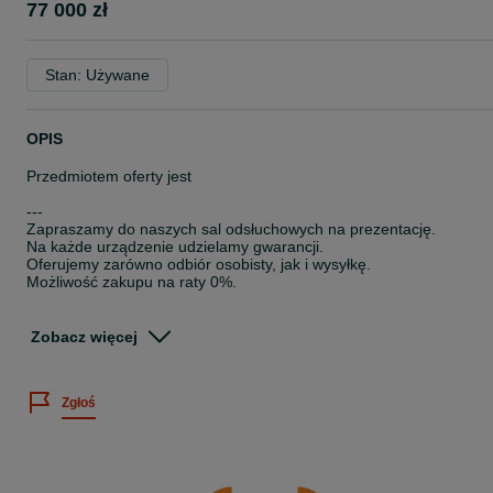
77 000 zł
Stan: Używane
OPIS
Przedmiotem oferty jest
---
Zapraszamy do naszych sal odsłuchowych na prezentację.
Na każde urządzenie udzielamy gwarancji.
Oferujemy zarówno odbiór osobisty, jak i wysyłkę.
Możliwość zakupu na raty 0%.
W razie pytań służymy Państwu pomocą.
Salon Nautilus - ul. Malborska 24, Kraków
Zobacz więcej
---
Numer ogłoszenia: 282/01/2026
Nautilus Kraków high-end hi-end hi-fi audio stereo phono preamp
Zgłoś
pre