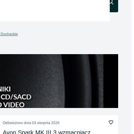
Szukaj
 Duchackie
Odświeżono dnia 03 sierpnia 2026
Ayon Spark MK III 3 wzmacniacz