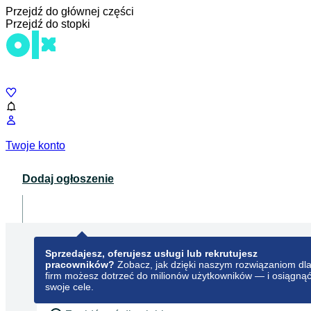
Przejdź do głównej części
Przejdź do stopki
Czat
Twoje konto
Dodaj ogłoszenie
Dla biznesu
opens in a new tab
Sprzedajesz, oferujesz usługi lub rekrutujesz
pracowników?
Zobacz, jak dzięki naszym rozwiązaniom dl
firm możesz dotrzeć do milionów użytkowników — i osiągną
swoje cele.