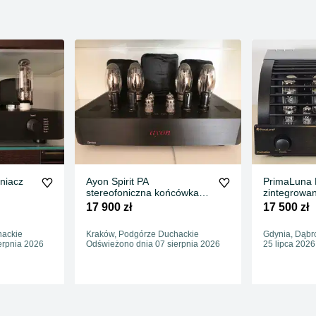
niacz
Ayon Spirit PA
PrimaLuna 
stereofoniczna końcówka
zintegrowa
mocy
lampowy, st
17 900 zł
17 500 zł
hackie
Kraków, Podgórze Duchackie
Gdynia, Dąb
erpnia 2026
Odświeżono dnia 07 sierpnia 2026
25 lipca 2026