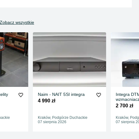
Zobacz wszystkie
lity
Naim - NAIT 5SI integra
Integra DT
wzmacniacz
4 990 zł
funkcjami s
2 700 zł
hackie
Kraków, Podgórze Duchackie
Kraków, Podg
07 sierpnia 2026
07 sierpnia 2