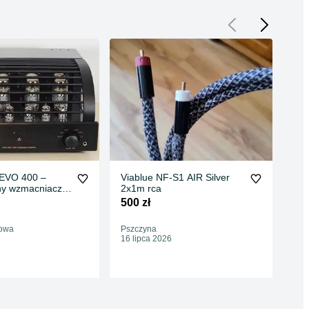
EVO 400 –
Viablue NF-S1 AIR Silver
Mod
ny wzmacniacz
2x1m rca
Si
an idealny
500 zł
929
975
rowa
Pszczyna
Oc
16 lipca 2026
Jast
15 