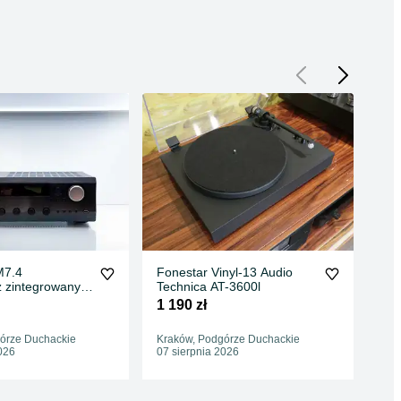
M7.4
Fonestar Vinyl-13 Audio
Den
 zintegrowany z
Technica AT-3600l
- B
ieciowymi
1 190 zł
2 7
órze Duchackie
Kraków, Podgórze Duchackie
Kra
026
07 sierpnia 2026
07 