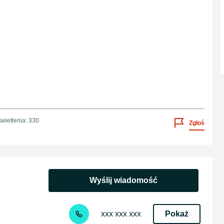
wietlenia: 330
Zgłoś
Wyślij wiadomość
Pokaż
xxx xxx xxx