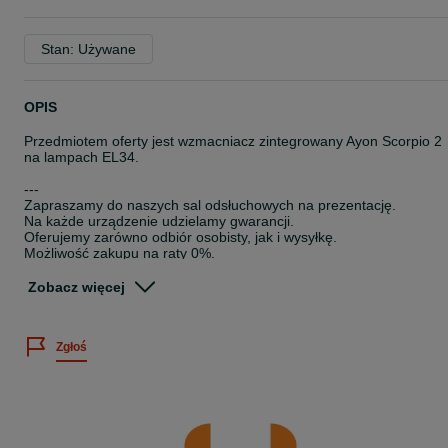
Stan: Używane
OPIS
Przedmiotem oferty jest wzmacniacz zintegrowany Ayon Scorpio 2
na lampach EL34.
---
Zapraszamy do naszych sal odsłuchowych na prezentację.
Na każde urządzenie udzielamy gwarancji.
Oferujemy zarówno odbiór osobisty, jak i wysyłkę.
Możliwość zakupu na raty 0%.
W razie pytań służymy Państwu pomocą.
Zobacz więcej
Salon Nautilus - ul. Malborska 24, Kraków
---
Numer ogłoszenia: 269/01/2026
Zgłoś
Nautilus Kraków high-end hi-end hi-fi audio stereo