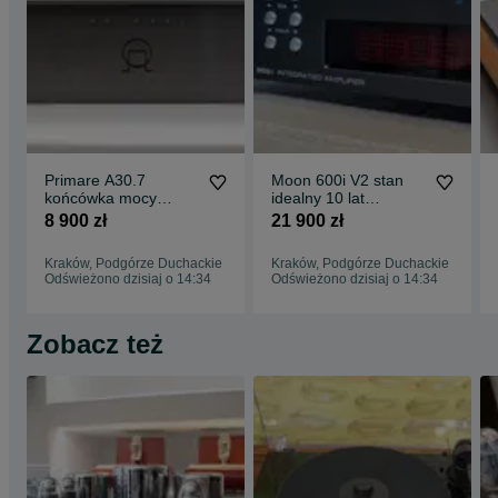
Primare A30.7
Moon 600i V2 stan
końcówka mocy
idealny 10 lat
wielokanałowa
gwarancji
8 900 zł
21 900 zł
Kraków, Podgórze Duchackie
Kraków, Podgórze Duchackie
Odświeżono dzisiaj o 14:34
Odświeżono dzisiaj o 14:34
Zobacz też