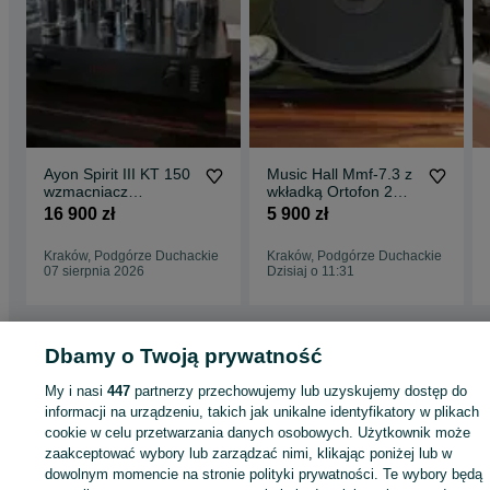
Ayon Spirit III KT 150
Music Hall Mmf-7.3 z
wzmacniacz
wkładką Ortofon 2M
zintegrowany stereo
BRONZE
16 900 zł
5 900 zł
integra lampowy
Kraków, Podgórze Duchackie
Kraków, Podgórze Duchackie
07 sierpnia 2026
Dzisiaj o 11:31
Dbamy o Twoją prywatność
Strona główna
Elektronika
Sprzęt audio
Wzmacniacze
Wzmacniacze -
My i nasi
447
partnerzy przechowujemy lub uzyskujemy dostęp do
Małopolskie
Wzmacniacze - Kraków
Wzmacniacze - Podgórze Duchackie
informacji na urządzeniu, takich jak unikalne identyfikatory w plikach
cookie w celu przetwarzania danych osobowych. Użytkownik może
KATEGORIA
zaakceptować wybory lub zarządzać nimi, klikając poniżej lub w
dowolnym momencie na stronie polityki prywatności. Te wybory będą