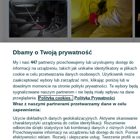
Awaryjne otwieranie
WULPLAST
samochodu 24h |
Spawanie Tworzyw
Dbamy o Twoją prywatność
Zatrzaśnięte kluczyki
Sztucznych , zborniki
- opryskiwacz , paliwa
My i nasi
447
partnerzy przechowujemy lub uzyskujemy dostęp do
Serwis Ogumienia
informacji na urządzeniu, takich jak unikalne identyfikatory w plikach
Cielimowo
Nakło nad Notecią
WULKANIZACJA
03 sierpnia 2026
27 lipca 2026
cookie w celu przetwarzania danych osobowych. Użytkownik może
zaakceptować wybory lub zarządzać nimi, klikając poniżej lub w
dowolnym momencie na stronie polityki prywatności. Te wybory będą
sygnalizowane naszym partnerom i nie będą miały wpływu na dane
Strona główna
Usługi
Usługi motoryzacyjne
Pozostałe
Pozostałe -
przeglądania.
Polityka cookies,
Polityka Prywatności
Kujawsko-pomorskie
Pozostałe - Nakło nad Notecią
Wraz z naszymi partnerami przetwarzamy dane w celu
zapewnienia:
KATEGORIA
Użycie dokładnych danych geolokalizacyjnych. Aktywne skanowanie
charakterystyki urządzenia do celów identyfikacji. Rozumienie
odbiorców dzięki statystyce lub kombinacji danych z różnych źródeł.
ID:
346952184
Wyświetlenia: 45
Przechowywanie informacji na urządzeniu lub dostęp do nich. Pomiar
efektywności reklam. Rozwój i ulepszanie usług. Tworzenie profili w c