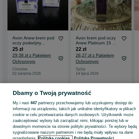
Avon Anew krem pod
Avon krem pod oczy
oczy podwójny
Anew Platinum 15 ml
program liftingujący
nowy
25 zł
22 zł
okolice oczu
29,38 zł z Pakietem
26,27 zł z Pakietem
Ochronnym
Ochronnym
Chorzów
Tychy
02 sierpnia 2026
14 lipca 2026
Dbamy o Twoją prywatność
Strona główna
Zdrowie i Uroda
Twarz
Pielęgnacja
Kremy pod oczy
Krem
My i nasi
447
partnerzy przechowujemy lub uzyskujemy dostęp do
pod oczy - Śląskie
Kremy pod oczy - Chorzów
informacji na urządzeniu, takich jak unikalne identyfikatory w plikach
cookie w celu przetwarzania danych osobowych. Użytkownik może
zaakceptować wybory lub zarządzać nimi, klikając poniżej lub w
KATEGORIA
dowolnym momencie na stronie polityki prywatności. Te wybory będą
sygnalizowane naszym partnerom i nie będą miały wpływu na dane
ID:
1065881037
Wyświetlenia:
przeglądania.
Polityka cookies,
Polityka Prywatności