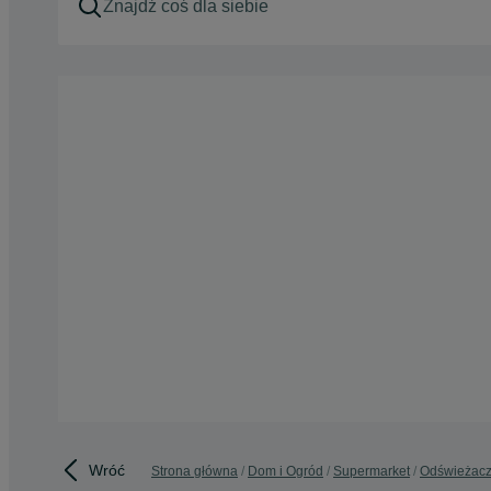
Wróć
Strona główna
Dom i Ogród
Supermarket
Odświeżacz