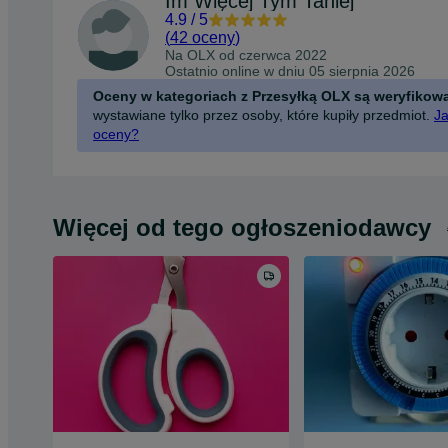
Im Więcej Tym Taniej
4.9
/
5
(
42 oceny
)
Na OLX od
czerwca 2022
Ostatnio online w dniu 05 sierpnia 2026
Oceny w kategoriach z Przesyłką OLX są weryfikow
wystawiane tylko przez osoby, które kupiły przedmiot.
Ja
oceny?
Więcej od tego ogłoszeniodawcy