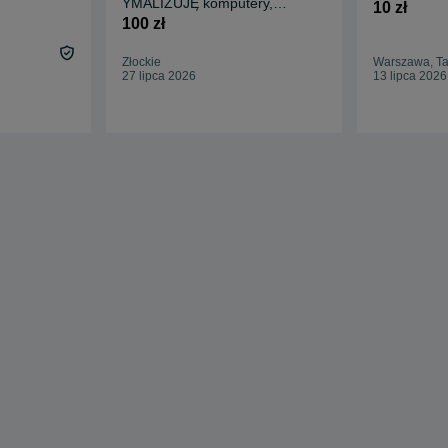
YMALIZUJĘ komputery,
10 zł
więcej informacji niżej
100 zł
Złockie
Warszawa, T
27 lipca 2026
13 lipca 2026