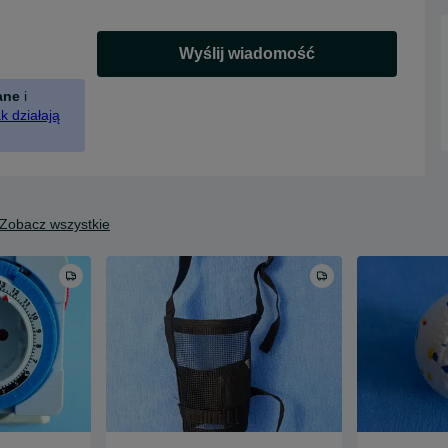
Wyślij wiadomość
ane
i
k działają
Zobacz wszystkie