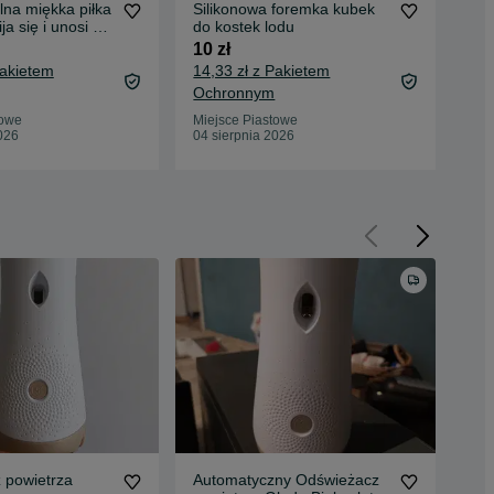
lna miękka piłka
Silikonowa foremka kubek
Uro
ja się i unosi na
do kostek lodu
duż
10 zł
30 
Pakietem
14,33 zł z Pakietem
34,
Ochronnym
Oc
towe
Miejsce Piastowe
Mie
026
04 sierpnia 2026
04 
 powietrza
Automatyczny Odświeżacz
Del