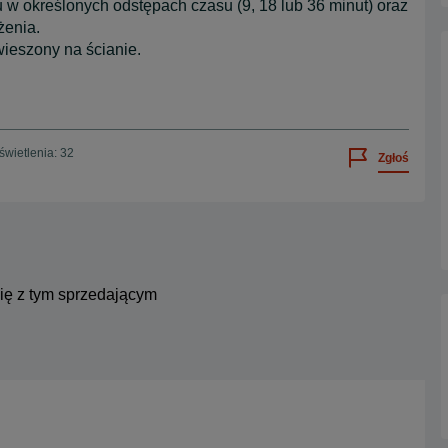
w określonych odstępach czasu (9, 18 lub 36 minut) oraz
żenia.
wieszony na ścianie.
wietlenia: 32
Zgłoś
się z tym sprzedającym