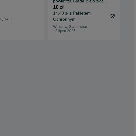
powietrza Glade Biało złoty
100
(B)
10 zł
14,40 zł z Pakietem
argówek
Ochronnym
Zaw
24 
Wrocław, Stabłowice
12 lipca 2026