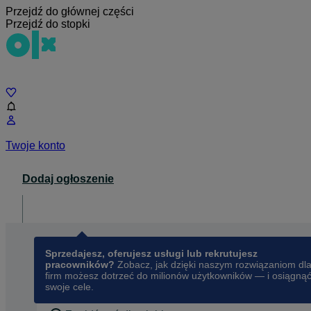
Przejdź do głównej części
Przejdź do stopki
Czat
Twoje konto
Dodaj ogłoszenie
Dla biznesu
opens in a new tab
Sprzedajesz, oferujesz usługi lub rekrutujesz
pracowników?
Zobacz, jak dzięki naszym rozwiązaniom dl
firm możesz dotrzeć do milionów użytkowników — i osiągną
swoje cele.