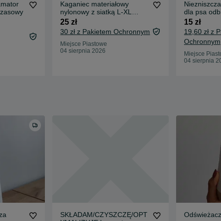
amator
Kaganiec materiałowy
Niezniszcza
czasowy
nylonowy z siatką L-XL
dla psa odbi
Trixie
wodzie
25 zł
15 zł
30 zł z Pakietem Ochronnym
19,60 zł z 
Ochronnym
Miejsce Piastowe
04 sierpnia 2026
Miejsce Pias
04 sierpnia 2
za
SKŁADAM/CZYSZCZĘ/OPT
Odświeżacz