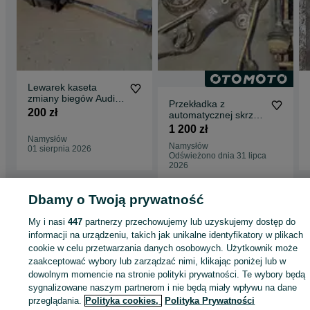
Lewarek kaseta
zmiany biegów Audi
Przekładka z
A4 B6 / B7 1.9 2.0 tdi
200 zł
automatycznej skrzyni
-111R
na manual Audi A4
1 200 zł
B6 1.8T GDT kpl
Namysłów
Namysłów
01 sierpnia 2026
Odświeżono dnia 31 lipca
2026
Dbamy o Twoją prywatność
Strona główna
Motoryzacja
Części samochodowe
Osobowe
Osobowe -
My i nasi
447
partnerzy przechowujemy lub uzyskujemy dostęp do
Opolskie
Osobowe - Szadurczyce
informacji na urządzeniu, takich jak unikalne identyfikatory w plikach
cookie w celu przetwarzania danych osobowych. Użytkownik może
zaakceptować wybory lub zarządzać nimi, klikając poniżej lub w
KATEGORIA
dowolnym momencie na stronie polityki prywatności. Te wybory będą
sygnalizowane naszym partnerom i nie będą miały wpływu na dane
ID:
1004789149
Wyświetlenia: 
przeglądania.
Polityka cookies,
Polityka Prywatności