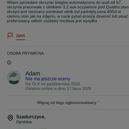
Witam,sprzedam skrzynie biegów automatyczna do audi a4 b7,
skrzynia pracowała z silnikiem 3,2 auk oczywiście pod Quattro,stan
skrzyni jest nieznany ponieważ silnik był padnięty,cena 400zl w
ciemno,stan jak na zdjęciu, w razie pytań proszę dzwonić lub pisać
preferowany odbiór osobisty możliwa jest wysyłka
Zgłoś
OSOBA PRYWATNA
Adam
Nie ma jeszcze oceny
Na OLX od
października 2020
Ostatnio online w dniu 17 lipca 2026
Więcej od tego ogłoszeniodawcy
Szadurczyce
,
Opolskie