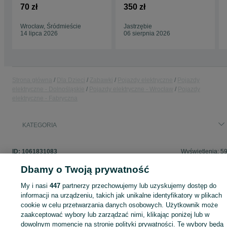
dzieci
elektryczny BMW I8
70 zł
350 zł
Wrocław, Śródmieście
Jastrzębie
14 lipca 2026
06 sierpnia 2026
Strona główna
Dla Dzieci
Zabawki
Pojazdy elektryczne
Pojazdy
elektryczne - Dolnośląskie
Pojazdy elektryczne - Wrocław
Pojazdy
elektryczne - Fabryczna
KATEGORIA
ID:
1061831083
Wyświetlenia: 5
Dbamy o Twoją prywatność
My i nasi
447
partnerzy przechowujemy lub uzyskujemy dostęp do
informacji na urządzeniu, takich jak unikalne identyfikatory w plikach
Zaloguj się lub załóż konto na OLX, aby skontaktować się z t
cookie w celu przetwarzania danych osobowych. Użytkownik może
sprzedającym
zaakceptować wybory lub zarządzać nimi, klikając poniżej lub w
dowolnym momencie na stronie polityki prywatności. Te wybory będą