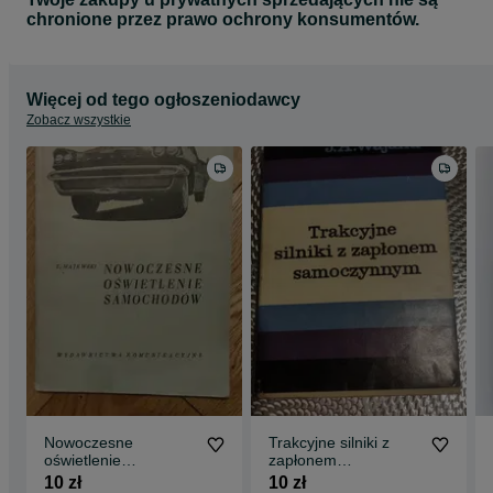
chronione przez prawo ochrony konsumentów.
Więcej od tego ogłoszeniodawcy
Zobacz wszystkie
Nowoczesne
Trakcyjne silniki z
oświetlenie
zapłonem
samochodów
samoczynnym. Jan A.
10 zł
10 zł