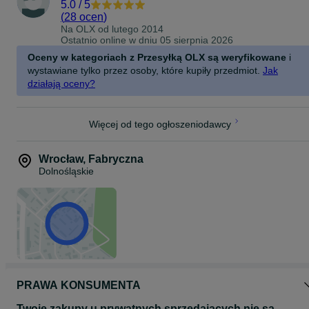
5.0
/
5
(
28 ocen
)
Na OLX od
lutego 2014
Ostatnio online w dniu 05 sierpnia 2026
Oceny w kategoriach z Przesyłką OLX są weryfikowane
i
wystawiane tylko przez osoby, które kupiły przedmiot.
Jak
działają oceny?
Więcej od tego ogłoszeniodawcy
Wrocław
,
Fabryczna
Dolnośląskie
PRAWA KONSUMENTA
Twoje zakupy u prywatnych sprzedających nie są