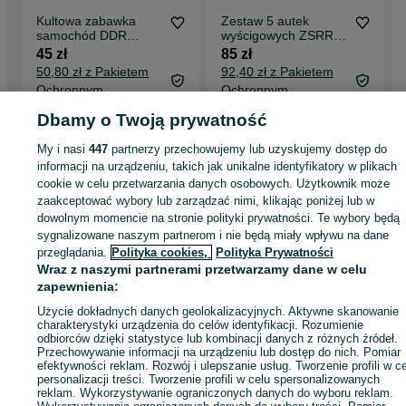
Kultowa zabawka
Zestaw 5 autek
samochód DDR
wyścigowych ZSRR,
Junior VEB MSB lata
lata 70/80, PRL,
45 zł
85 zł
60/70 unikat
Vintage, retro
50,80 zł z Pakietem
92,40 zł z Pakietem
zabawki
Ochronnym
Ochronnym
Gdynia, Śródmieście
Gdynia, Śródmieście
Dbamy o Twoją prywatność
18 lipca 2026
09 lipca 2026
My i nasi
447
partnerzy przechowujemy lub uzyskujemy dostęp do
informacji na urządzeniu, takich jak unikalne identyfikatory w plikach
cookie w celu przetwarzania danych osobowych. Użytkownik może
Strona główna
Antyki i Kolekcje
Kolekcje
Numizmatyka
Zestawy
Zestawy
zaakceptować wybory lub zarządzać nimi, klikając poniżej lub w
Łódzkie
Zestawy - Zgierz
dowolnym momencie na stronie polityki prywatności. Te wybory będą
sygnalizowane naszym partnerom i nie będą miały wpływu na dane
przeglądania.
Polityka cookies,
Polityka Prywatności
KATEGORIA
Wraz z naszymi partnerami przetwarzamy dane w celu
zapewnienia:
ID:
1079027286
Wyświetlenia: 
Użycie dokładnych danych geolokalizacyjnych. Aktywne skanowanie
charakterystyki urządzenia do celów identyfikacji. Rozumienie
odbiorców dzięki statystyce lub kombinacji danych z różnych źródeł.
Przechowywanie informacji na urządzeniu lub dostęp do nich. Pomiar
Kup
efektywności reklam. Rozwój i ulepszanie usług. Tworzenie profili w c
personalizacji treści. Tworzenie profili w celu spersonalizowanych
reklam. Wykorzystywanie ograniczonych danych do wyboru reklam.