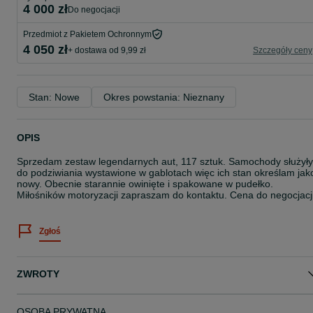
4 000 zł
do negocjacji
Przedmiot z Pakietem Ochronnym
4 050 zł
+ dostawa od 9,99 zł
Szczegóły ceny
Stan: Nowe
Okres powstania: Nieznany
OPIS
Sprzedam zestaw legendarnych aut, 117 sztuk. Samochody służyły
do podziwiania wystawione w gablotach więc ich stan określam jak
nowy. Obecnie starannie owinięte i spakowane w pudełko.
Miłośników motoryzacji zapraszam do kontaktu. Cena do negocjacji
Zgłoś
ZWROTY
OSOBA PRYWATNA