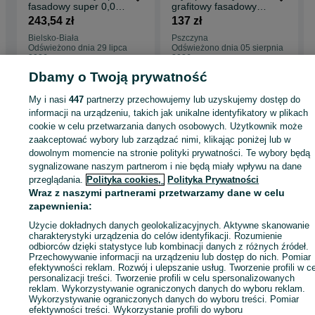
fasadowy super 0,038
grafitowy fasadowy
do termoizolacji ścian
podłogowy EPS100
243,54 zł
137 zł
Bielsko-Biała
Pszczyna
Odświeżono dnia 29 lipca
Odświeżono dnia 05 sierpnia
2026
2026
Dbamy o Twoją prywatność
My i nasi
447
partnerzy przechowujemy lub uzyskujemy dostęp do
Strona główna
Budowa i Remont
Ściany i elewacje
Izolacje
Styropian
informacji na urządzeniu, takich jak unikalne identyfikatory w plikach
Styropian - Śląskie
Styropian - Bielsko-Biała
cookie w celu przetwarzania danych osobowych. Użytkownik może
zaakceptować wybory lub zarządzać nimi, klikając poniżej lub w
dowolnym momencie na stronie polityki prywatności. Te wybory będą
KATEGORIA
sygnalizowane naszym partnerom i nie będą miały wpływu na dane
przeglądania.
Polityka cookies,
Polityka Prywatności
ID:
814760135
Wyświetlenia: 4
Wraz z naszymi partnerami przetwarzamy dane w celu
zapewnienia:
Użycie dokładnych danych geolokalizacyjnych. Aktywne skanowanie
Zadzwoń / SMS
Wyślij wiadomość
charakterystyki urządzenia do celów identyfikacji. Rozumienie
odbiorców dzięki statystyce lub kombinacji danych z różnych źródeł.
Przechowywanie informacji na urządzeniu lub dostęp do nich. Pomiar
efektywności reklam. Rozwój i ulepszanie usług. Tworzenie profili w c
personalizacji treści. Tworzenie profili w celu spersonalizowanych
reklam. Wykorzystywanie ograniczonych danych do wyboru reklam.
Wykorzystywanie ograniczonych danych do wyboru treści. Pomiar
efektywności treści. Wykorzystanie profili do wyboru