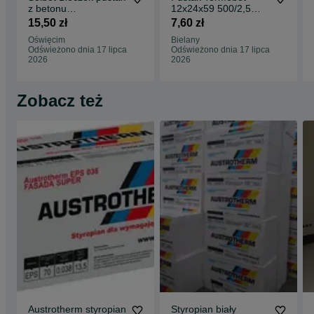
z betonu
12x24x59 500/2,5
komórkowego
Mpa
15,50 zł
7,60 zł
24x24x59 UZ
Oświęcim
Bielany
Odświeżono dnia 17 lipca
Odświeżono dnia 17 lipca
2026
2026
Zobacz też
Austrotherm styropian
Styropian biały