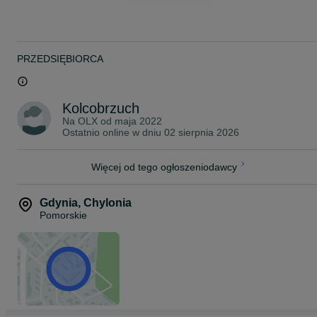
Rybki pakujemy w podwójne worki wypełnione czystym tlenem z
butli. Następnie umieszczamy je w profesjonalnym styroboxie, któr
zapewnia utrzymanie optymalnej temperatury podczas transportu.
W okresie jesienno-zimowym dodajemy dodatkowy ogrzewacz,
który utrzymuje stałą temperaturę wewnątrz opakowania.
PRZEDSIĘBIORCA
Przesyłki dostarczamy kurierem na terenie całej Polski, w pełnej
zgodności z obowiązującymi przepisami prawa.
Posiadamy wymagane uprawnienia oraz zawartą umowę, które
Kolcobrzuch
umożliwiają nam legalny przewóz żywych zwierząt.
Na OLX od
maja 2022
Ostatnio online w dniu 02 sierpnia 2026
Koszt wysyłki:
KURIER - 40 zł
Więcej od tego ogłoszeniodawcy
~
ZAPRASZAMY NA NASZE POZOSTAŁE OGŁOSZENIA!
Gdynia
,
Chylonia
Pomorskie