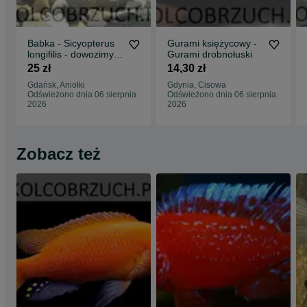
Babka - Sicyopterus
Gurami księżycowy -
longifilis - dowozimy,
Gurami drobnołuski
wysyłamy
25 zł
14,30 zł
Gdańsk, Aniołki
Gdynia, Cisowa
Odświeżono dnia 06 sierpnia
Odświeżono dnia 06 sierpnia
2026
2026
Zobacz też