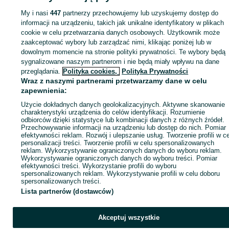
My i nasi
447
partnerzy przechowujemy lub uzyskujemy dostęp do
Zaloguj się lub załóż konto na OLX, aby skontaktować się z t
informacji na urządzeniu, takich jak unikalne identyfikatory w plikach
sprzedającym
cookie w celu przetwarzania danych osobowych. Użytkownik może
zaakceptować wybory lub zarządzać nimi, klikając poniżej lub w
dowolnym momencie na stronie polityki prywatności. Te wybory będą
Zaloguj się / Załóż konto
sygnalizowane naszym partnerom i nie będą miały wpływu na dane
przeglądania.
Polityka cookies,
Polityka Prywatności
Wraz z naszymi partnerami przetwarzamy dane w celu
Zadzwoń / SMS
Wyślij wiadomość
zapewnienia:
Użycie dokładnych danych geolokalizacyjnych. Aktywne skanowanie
charakterystyki urządzenia do celów identyfikacji. Rozumienie
odbiorców dzięki statystyce lub kombinacji danych z różnych źródeł.
Przechowywanie informacji na urządzeniu lub dostęp do nich. Pomiar
efektywności reklam. Rozwój i ulepszanie usług. Tworzenie profili w c
personalizacji treści. Tworzenie profili w celu spersonalizowanych
reklam. Wykorzystywanie ograniczonych danych do wyboru reklam.
Wykorzystywanie ograniczonych danych do wyboru treści. Pomiar
efektywności treści. Wykorzystanie profili do wyboru
spersonalizowanych reklam. Wykorzystywanie profili w celu doboru
spersonalizowanych treści.
Lista partnerów (dostawców)
Akceptuj wszystkie