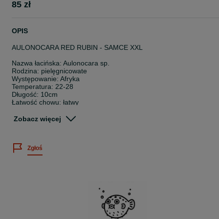
85 zł
OPIS
AULONOCARA RED RUBIN - SAMCE XXL
Nazwa łacińska: Aulonocara sp.
Rodzina: pielęgnicowate
Występowanie: Afryka
Temperatura: 22-28
Długość: 10cm
Łatwość chowu: łatwy
Pokarm: mięsożerna
Zobacz więcej
Wielkość sprzedawanych osobników: 8-10cm
Cena dotyczy 1 sztuki.
Zgłoś
Posiadamy bogatą ofertę ryb akwariowych, skorupiaków oraz rośli
wodnych.
Sprawdź nasze pozostałe ogłoszenia
~
Twoje zamówienie dotrze do Ciebie bezpiecznie, ponieważ: