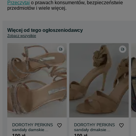
Przeczytaj
 o prawach konsumentów, bezpieczeństwie 
przedmiotów i wiele więcej.
Więcej od tego ogłoszeniodawcy
Zobacz wszystkie
DOROTHY PERKINS
DOROTHY PERKINS
sandały damskie
sandały dmaksie
nowe ROZMIAR 38
nowe R 41 UK 7
100 zł
100 zł