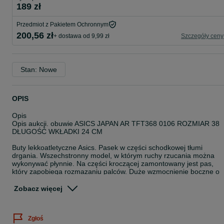
189 zł
Przedmiot z Pakietem Ochronnym
200,56 zł
+ dostawa od 9,99 zł
Szczegóły ceny
Stan: Nowe
OPIS
Opis
Opis aukcji. obuwie ASICS JAPAN AR TFT368 0106 ROZMIAR 38
DŁUGOŚĆ WKŁADKI 24 CM
Buty lekkoatletyczne Asics. Pasek w części schodkowej tłumi
drgania. Wszechstronny model, w którym ruchy rzucania można
wykonywać płynnie. Na części kroczącej zamontowany jest pas,
który zapobiega rozmazaniu palców. Duże wzmocnienie boczne o
doskonałych właściwościach trzymania zapewnia płynny ruch
środka ciężkości. Przyjęta podeszwa AR, która może odpowiadać 3
Zobacz więcej
rodzajom rzucania młotem, rzucania dyskiem, rzutów
przekłuwających. Trwałość · AHAR PLUS® (AHAR PLUS) Materiał
podeszwy zewnętrznej, który wykazuje około 3-krotną odporność n
Zgłoś
ścieranie (w porównaniu z naszą firmą), a jednocześnie ma lekkoś