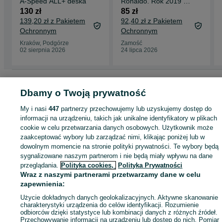
A-Speed ALL+ deska
Ronaldo. Rok 2019 .
Stan idealny
130 zł
85 zł
139,20 zł z Pakietem
92,40 zł z Pakietem
Ochronnym
Ochronnym
Kraków, Podgórze
Zamość
02 sierpnia 2026
24 lipca 2026
Strona główna
Sport i Hobby
Pozostałe
Pozostałe - Podkarpackie
Dbamy o Twoją prywatność
Pozostałe - Dębica
My i nasi
447
partnerzy przechowujemy lub uzyskujemy dostęp do
informacji na urządzeniu, takich jak unikalne identyfikatory w plikach
KATEGORIA
cookie w celu przetwarzania danych osobowych. Użytkownik może
zaakceptować wybory lub zarządzać nimi, klikając poniżej lub w
ID:
1051762429
Wyświetlenia: 
dowolnym momencie na stronie polityki prywatności. Te wybory będą
sygnalizowane naszym partnerom i nie będą miały wpływu na dane
przeglądania.
Polityka cookies,
Polityka Prywatności
Kup
Wraz z naszymi partnerami przetwarzamy dane w celu
zapewnienia:
Użycie dokładnych danych geolokalizacyjnych. Aktywne skanowanie
charakterystyki urządzenia do celów identyfikacji. Rozumienie
odbiorców dzięki statystyce lub kombinacji danych z różnych źródeł.
Przechowywanie informacji na urządzeniu lub dostęp do nich. Pomiar