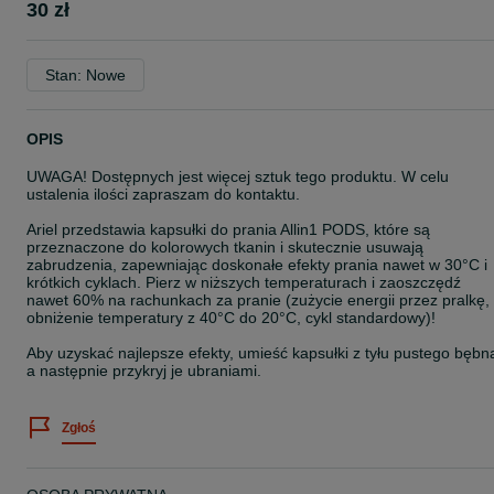
30 zł
Stan: Nowe
OPIS
UWAGA! Dostępnych jest więcej sztuk tego produktu. W celu
ustalenia ilości zapraszam do kontaktu.
Ariel przedstawia kapsułki do prania Allin1 PODS, które są
przeznaczone do kolorowych tkanin i skutecznie usuwają
zabrudzenia, zapewniając doskonałe efekty prania nawet w 30°C i
krótkich cyklach. Pierz w niższych temperaturach i zaoszczędź
nawet 60% na rachunkach za pranie (zużycie energii przez pralkę,
obniżenie temperatury z 40°C do 20°C, cykl standardowy)!
Aby uzyskać najlepsze efekty, umieść kapsułki z tyłu pustego bębn
a następnie przykryj je ubraniami.
Zgłoś