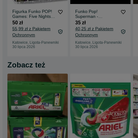
Figurka Funko POP!
Funko Pop!
Games: Five Nights
Superman -
at Freddy's (FNAF) –
Superman (2025 Fall
50 zł
35 zł
Jack-O-Moon nr 1133
Convention Exclusive)
55,99 zł z Pakietem
40,25 zł z Pakietem
(możliwy odbiór
#573 (możliwy odbiór
Ochronnym
Ochronnym
osobisty)
osobisty)
Katowice, Ligota-Panewniki
Katowice, Ligota-Panewniki
30 lipca 2026
30 lipca 2026
Zobacz też