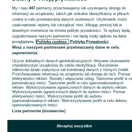
My i nasi
447
partnerzy przechowujemy lub uzyskujemy dostęp do
Zaloguj się lub załóż konto na OLX, aby skontaktować się z t
informacji na urządzeniu, takich jak unikalne identyfikatory w plikach
sprzedającym
cookie w celu przetwarzania danych osobowych. Użytkownik może
zaakceptować wybory lub zarządzać nimi, klikając poniżej lub w
dowolnym momencie na stronie polityki prywatności. Te wybory będą
Zaloguj się / Załóż konto
sygnalizowane naszym partnerom i nie będą miały wpływu na dane
przeglądania.
Polityka cookies,
Polityka Prywatności
Wraz z naszymi partnerami przetwarzamy dane w celu
Zadzwoń / SMS
Wyślij wiadomość
zapewnienia:
Użycie dokładnych danych geolokalizacyjnych. Aktywne skanowanie
charakterystyki urządzenia do celów identyfikacji. Rozumienie
odbiorców dzięki statystyce lub kombinacji danych z różnych źródeł.
Przechowywanie informacji na urządzeniu lub dostęp do nich. Pomiar
efektywności reklam. Rozwój i ulepszanie usług. Tworzenie profili w c
personalizacji treści. Tworzenie profili w celu spersonalizowanych
reklam. Wykorzystywanie ograniczonych danych do wyboru reklam.
Wykorzystywanie ograniczonych danych do wyboru treści. Pomiar
efektywności treści. Wykorzystanie profili do wyboru
spersonalizowanych reklam. Wykorzystywanie profili w celu doboru
spersonalizowanych treści.
Lista partnerów (dostawców)
Akceptuj wszystkie