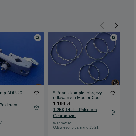
lamp ADP-20 ‼️
‼️ Pearl - komplet obręczy
‼️ 
odlewanych Master Cast
Bee
10", 12", 14" ‼️
5,5”
1 199 zł
1 4
 Pakietem
1 258,14 zł z Pakietem
1 5
Ochronnym
Oc
37
Wągrowiec
Wąg
Odświeżono dzisiaj o 15:21
Odś