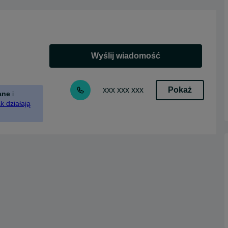
Wyślij wiadomość
Pokaż
xxx xxx xxx
ane
i
k działają