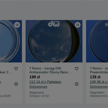
‼️ Remo - naciąg DW
‼️ Remo - n
ear 22"
Ambassador Ebony Bass
Powerstrok
Reso 20" ‼️
Rezo Yamah
199 zł
139 zł
m
212,14 zł z Pakietem
149,38 zł z
Ochronnym
Ochronnym
Wągrowiec
Wągrowiec
pca 2026
Dzisiaj o 10:52
Odświeżono d