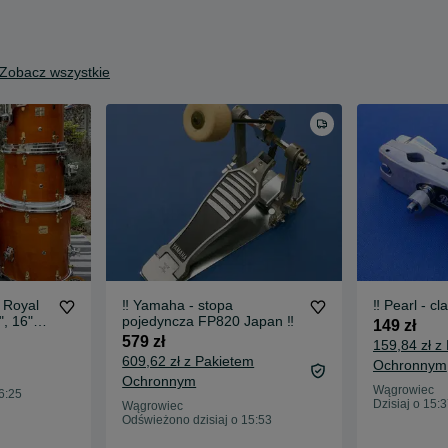
Zobacz wszystkie
 Royal
‼️ Yamaha - stopa
‼️ Pearl - c
", 16"
pojedyncza FP820 Japan ‼️
149 zł
579 zł
159,84 zł z
609,62 zł z Pakietem
Ochronnym
Ochronnym
Wągrowiec
6:25
Dzisiaj o 15:
Wągrowiec
Odświeżono dzisiaj o 15:53