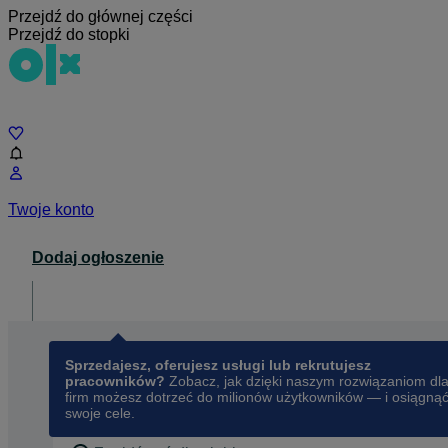
Przejdź do głównej części
Przejdź do stopki
Czat
Twoje konto
Dodaj ogłoszenie
Dla biznesu
opens in a new tab
Sprzedajesz, oferujesz usługi lub rekrutujesz
pracowników?
Zobacz, jak dzięki naszym rozwiązaniom dl
firm możesz dotrzeć do milionów użytkowników — i osiągną
swoje cele.