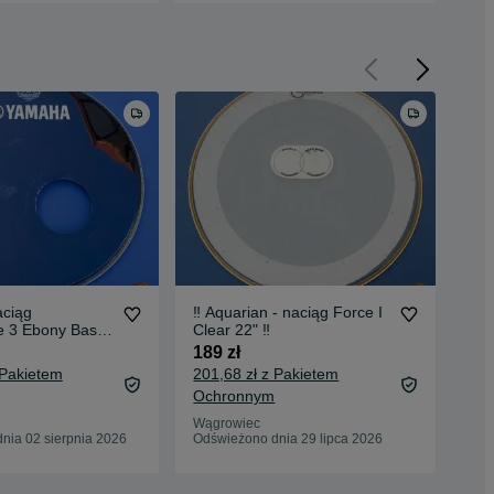
aciąg
‼️ Aquarian - naciąg Force I
Rem
e 3 Ebony Bass
Clear 22" ‼️
3 E
a 22" ‼️
Dyn
189 zł
179
 Pakietem
201,68 zł z Pakietem
191
Ochronnym
Oc
Wągrowiec
Wąg
nia 02 sierpnia 2026
Odświeżono dnia 29 lipca 2026
Odś