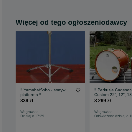
Więcej od tego ogłoszeniodawcy
‼️ Yamaha/Soho - statyw
‼️ Perkusja Cadeson
platforma ‼️
Custom 22", 12", 13
Satin Amber ‼️
339 zł
3 299 zł
Wągrowiec
Wągrowiec
Dzisiaj o 17:29
Odświeżono dzisiaj o 1