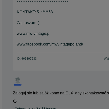
- - - - - - - - - - - - - - - - - - - - - - - -
KONTAKT: 51*****53
Zapraszam :)
www.mw-vintage.pl
www.facebook.com/mwvintagepoland/
ID:
969897933
Wyś
Zaloguj się lub załóż konto na OLX, aby skontaktować 
Zaloguj się / Załóż konto