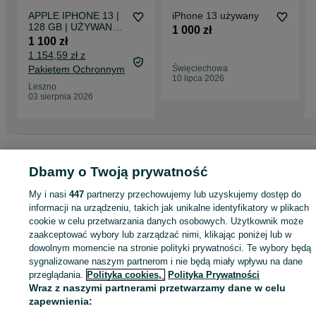
APPLE IPHONE 13 |
iPhone 13 używany
128 GB | UŻYWANY |
1 000 zł
Kondycja Baterii- 88%
1 100 zł
| Szkło GRATIS
1 154,59 zł z
Pakietem Ochronnym
Święciechowa
10 lipca 2026
Leszno
03 sierpnia 2026
Strona główna
Elektronika
Telefony
Smartfony i telefony komórkowe
iPhone
iPhone - Wielkopolskie
iPhone - Leszno
Dbamy o Twoją prywatność
My i nasi
447
partnerzy przechowujemy lub uzyskujemy dostęp do
KATEGORIA
informacji na urządzeniu, takich jak unikalne identyfikatory w plikach
cookie w celu przetwarzania danych osobowych. Użytkownik może
zaakceptować wybory lub zarządzać nimi, klikając poniżej lub w
ID:
1058162911
Wyświetlenia: 1
dowolnym momencie na stronie polityki prywatności. Te wybory będą
sygnalizowane naszym partnerom i nie będą miały wpływu na dane
przeglądania.
Polityka cookies,
Polityka Prywatności
Kup
Wraz z naszymi partnerami przetwarzamy dane w celu
zapewnienia: