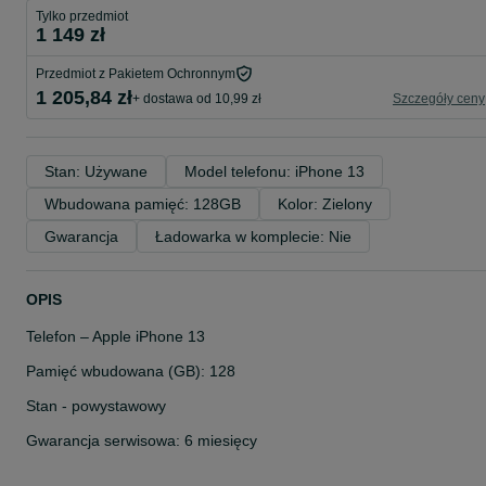
Tylko przedmiot
1 149 zł
Przedmiot z Pakietem Ochronnym
1 205,84 zł
+ dostawa od 10,99 zł
Szczegóły ceny
Stan: Używane
Model telefonu: iPhone 13
Wbudowana pamięć: 128GB
Kolor: Zielony
Gwarancja
Ładowarka w komplecie: Nie
OPIS
Telefon – Apple iPhone 13
Pamięć wbudowana (GB): 128
Stan - powystawowy
Gwarancja serwisowa: 6 miesięcy
Każdy telefon z naszej oferty jest wolny od rat i blokad — gotowy d