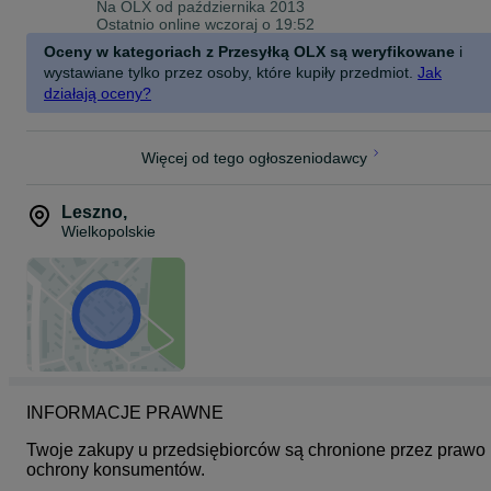
Na OLX od
października 2013
W Naszej ofercie dodatkowo znajdziesz wszystkie akcesoria
Ostatnio online wczoraj o 19:52
niezbędne do Twojego telefonu; szkła ( najlepsze w mieście;) )
case, ładowarki, słuchawki, power-banki i mnóstwo innych
Oceny w kategoriach z Przesyłką OLX są weryfikowane
i
produktów.
wystawiane tylko przez osoby, które kupiły przedmiot.
Jak
działają oceny?
Zapraszamy na ul.Bracką 13 w Lesznie, bliżej Rynku :)
Więcej od tego ogłoszeniodawcy
Leszno
,
Wielkopolskie
INFORMACJE PRAWNE
Twoje zakupy u przedsiębiorców są chronione przez prawo 
ochrony konsumentów.