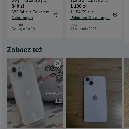
5G | 4 / 128 GB |
128 GB | UŻYWANY |
POWYSTAWOWY |
Kondycja Baterii- 88%
649 zł
1 100 zł
SZKŁO GRATIS |
| Szkło GRATIS
682,84 zł z Pakietem
1 154,59 zł z
kilka sztuk
Ochronnym
Pakietem Ochronnym
Leszno
Leszno
Dzisiaj o 10:18
03 sierpnia 2026
Zobacz też