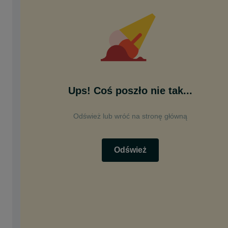
Ups! Coś poszło nie tak...
Odśwież lub wróć na stronę główną
Odśwież