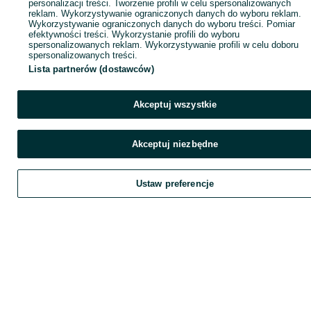
personalizacji treści. Tworzenie profili w celu spersonalizowanych
reklam. Wykorzystywanie ograniczonych danych do wyboru reklam.
Wykorzystywanie ograniczonych danych do wyboru treści. Pomiar
efektywności treści. Wykorzystanie profili do wyboru
spersonalizowanych reklam. Wykorzystywanie profili w celu doboru
spersonalizowanych treści.
Lista partnerów (dostawców)
Akceptuj wszystkie
Akceptuj niezbędne
Ustaw preferencje
Zadzwoń / SMS
Wyślij wiadomość
Szukaj
Obserwujesz
Dodaj
Chat
K