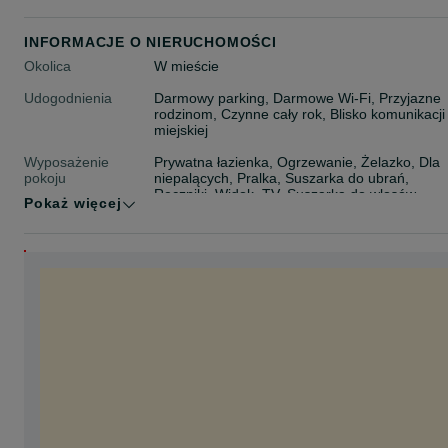
INFORMACJE O NIERUCHOMOŚCI
Okolica
W mieście
Udogodnienia
Darmowy parking, Darmowe Wi-Fi, Przyjazne
rodzinom, Czynne cały rok, Blisko komunikacji
miejskiej
Wyposażenie
Prywatna łazienka, Ogrzewanie, Żelazko, Dla
pokoju
niepalących, Pralka, Suszarka do ubrań,
Ręczniki, Widok, TV, Suszarka do włosów,
Pokaż więcej
Czajnik elektryczny, Taras/balkon, Aneks
kuchenny, Lodówka
Rozrywka i
Zabytki w pobliżu, Wypożyczalnia rowerów
rekreacja
Minimalna długość
2 noce/y
pobytu
Typ noclegu
Apartamenty
Maksymalna liczba
4 osoby
gości