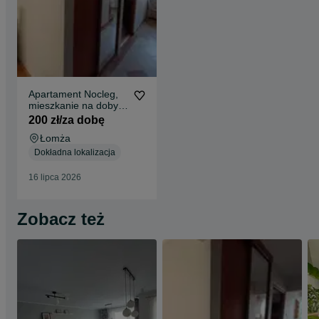
Apartament Nocleg,
mieszkanie na doby,
prawo jazdy
200 zł/za dobę
Łomża
Dokładna lokalizacja
16 lipca 2026
Zobacz też