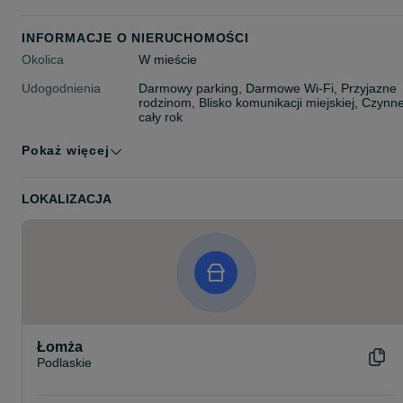
INFORMACJE O NIERUCHOMOŚCI
Okolica
W mieście
Udogodnienia
Darmowy parking, Darmowe Wi-Fi, Przyjazne
rodzinom, Blisko komunikacji miejskiej, Czynn
cały rok
Wyposażenie
Suszarka do ubrań, Czajnik elektryczny,
Pokaż więcej
pokoju
Lodówka, Suszarka do włosów, Ogrzewanie,
Żelazko, Aneks kuchenny, Prywatna łazienka,
Taras/balkon, Ręczniki, TV, Pralka
LOKALIZACJA
Typ noclegu
Apartamenty
Maksymalna liczba
4 osoby
gości
Łomża
Podlaskie