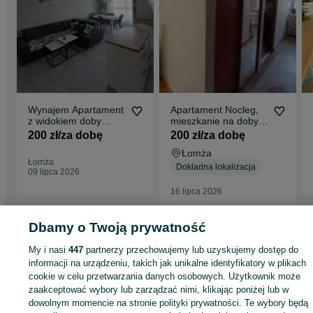
Wynajem Apartament
Apartament Nocleg,
z widokiem doby
mieszkanie na doby,
weekend wakacje
prawo jazdy
200 zł/za dobę
200 zł/za dobę
prawo jazdy Łomża
Łomża
Łomża
Dokładna lokalizacja
09 lipca 2026
16 lipca 2026
Dbamy o Twoją prywatność
Strona główna
Noclegi
Noclegi Polska
Noclegi Polska - Podlaskie
Nocleg
My i nasi
447
partnerzy przechowujemy lub uzyskujemy dostęp do
Polska - Łomża
informacji na urządzeniu, takich jak unikalne identyfikatory w plikach
cookie w celu przetwarzania danych osobowych. Użytkownik może
KATEGORIA
zaakceptować wybory lub zarządzać nimi, klikając poniżej lub w
dowolnym momencie na stronie polityki prywatności. Te wybory będą