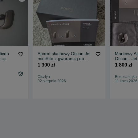
ticon
Aparat słuchowy Oticon Jet
Markowy Ap
cji.
miniRite z gwarancją do
Oticon - Je
04.2028
1 300 zł
1 800 zł
Olsztyn
Brzezia Łąka
02 sierpnia 2026
11 lipca 2026