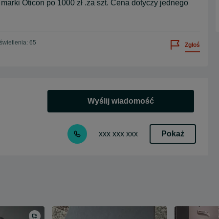
marki Oticon po 1000 zł .za szt. Cena dotyczy jednego
wietlenia: 65
Zgłoś
Wyślij wiadomość
Pokaż
xxx xxx xxx