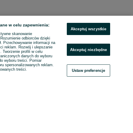
ane w celu zapewnienia:
Akceptuj wszystkie
ktywne skanowanie
. Rozumienie odbiorców dzięki
ł. Przechowywanie informacji na
ci reklam. Rozwój i ulepszanie
Akceptuj niezbędne
. Tworzenie profili w celu
raniczonych danych do wyboru
o wyboru treści. Pomiar
boru spersonalizowanych reklam.
zowanych treści.
Ustaw preferencje