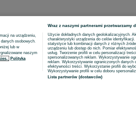
Wraz z naszymi partnerami przetwarzamy d
Użycie dokładnych danych geolokalizacyjnych. A
macji na urządzeniu,
charakterystyki urządzenia do celów identyfikacji
ia danych osobowych.
statystyce lub kombinacji danych z różnych źróde
niżej lub w
urządzeniu lub dostęp do nich. Pomiar efektywnoś
sygnalizowane naszym
usług. Tworzenie profili w celu personalizacji treści
spersonalizowanych reklam. Wykorzystywanie og
kies,
Polityka
reklam. Wykorzystywanie ograniczonych danych d
efektywności treści. Wykorzystanie profili do wy
Wykorzystywanie profili w celu doboru spersonali
Lista partnerów (dostawców)