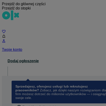
Przejdź do głównej części
Przejdź do stopki
Czat
Twoje konto
Dodaj ogłoszenie
Dla biznesu
opens in a new tab
Sprzedajesz, oferujesz usługi lub rekrutujesz
pracowników?
Zobacz, jak dzięki naszym rozwiązaniom dl
firm możesz dotrzeć do milionów użytkowników — i osiągną
swoje cele.