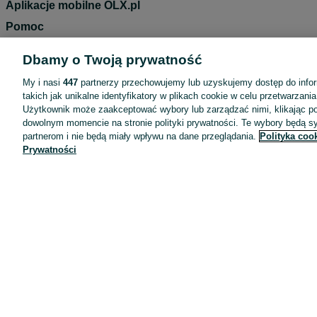
Aplikacje mobilne OLX.pl
Pomoc
Wyróżnione ogłoszenia
Dbamy o Twoją prywatność
Oferta dla firm
My i nasi
447
partnerzy przechowujemy lub uzyskujemy dostęp do infor
Blog
takich jak unikalne identyfikatory w plikach cookie w celu przetwarzan
Użytkownik może zaakceptować wybory lub zarządzać nimi, klikając po
Regulamin
dowolnym momencie na stronie polityki prywatności. Te wybory będą 
Polityka prywatności
partnerom i nie będą miały wpływu na dane przeglądania.
Polityka coo
Prywatności
Reklama
Informacja o realizowanej strategii podatkowej
Ustawienia plików cookie
Zasady bezpieczeństwa
Mapa kategorii
Mapa miejscowości
Mapa ministron
Popularne wyszukiwania