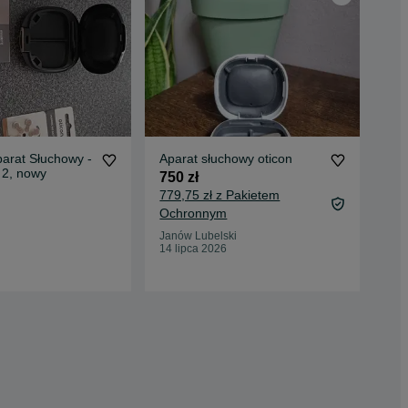
arat Słuchowy -
Aparat słuchowy oticon
Oti
t 2, nowy
RI
750 zł
1 4
779,75 zł z Pakietem
1 5
Ochronnym
Oc
Janów Lubelski
14 lipca 2026
Lub
28 