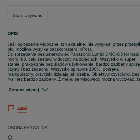
Stan: Używane
OPIS
Jeśli ogłoszenie widoczne, tzn aktualne, nie wysyłam przez przesył
olx, możliwa wysyłka paczkomatem InPost.
Do sprzedania bezlusterkowiec Panasonic Lumix DMC-G3 formatu
micro 4/3, cały zestawi widoczny na zdjęciach. Wszystko w super
stanie, praktycznie bez śladów użytkowania, bardzo zadbany sprzę
czysty i bez zapachu. Wszystko sprawne 100%, pokrętła
manipulatory, przyciski działają jak trzeba. Obiektyw czyściutki, bez
rys i tez bardzo zadbany. Z menu serwisowego można wyczytać, ż
migawka ma przebieg zaledwie 3478 zdjęć, aparat był włączany
tylko 352 razy a lampa błyskowa zrobiła 645 błysków. Przyklejona
Zobacz więcej
folia ochronna na wyświetlaczu. W dwóch słowach super stan.
Z ciekawszych rzeczy aparat posiada matrycę 16mpx, stabilizację 
korpusie, dotykowy wyświetlacz, czyszczenie matrycy za pomocą
Zgłoś
ultradźwięków, zapis filmów Full HD 1920x1080, a w trybie super
szybkim może robić zdjęcia 20kl/s. Jest bardzo lekki, całość waży
zaledwie 584g. Świetny sprzęt w super stanie, polecam!!!
W zestawie:
OSOBA PRYWATNA
* Aparat Panasonic Lumix DMC-G3
* Obiektyw Lumix G Vario 14-42mm/F3.5-5.6
* osłona i dekielek obiektywu