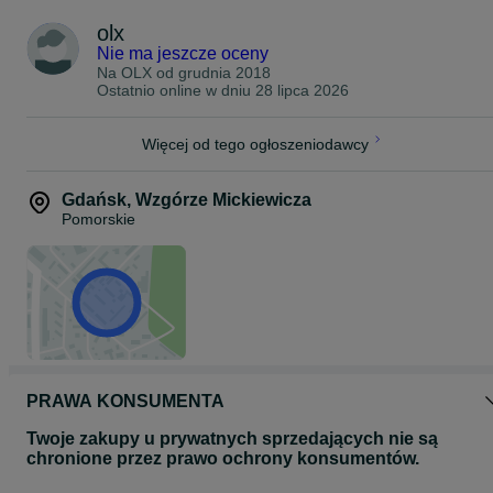
* Oryginalny akumulatorek DMW-BLD10E
olx
* pasek do zawieszenia
* Oryginalna ładowarka DE-A94
Nie ma jeszcze oceny
* przewód zasilający
Na OLX od
grudnia 2018
* adapter karty pamięci
Ostatnio online w dniu 28 lipca 2026
Więcej od tego ogłoszeniodawcy
Gdańsk
,
Wzgórze Mickiewicza
Pomorskie
PRAWA KONSUMENTA
Twoje zakupy u prywatnych sprzedających nie są
chronione przez prawo ochrony konsumentów.