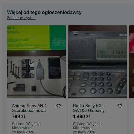
Więcej od tego ogłoszeniodawcy
Zobacz wszystkie
Antena Sony AN-1
Radio Sony ICF-
Szerokopasmowa
SW100 Globalny
odbiornik
799 zł
1 490 zł
komunikacyjny
Gdańsk, Wzgórze
Gdańsk, Wzgórze
Mickiewicza
Mickiewicza
29 lipca 2026
29 lipca 2026