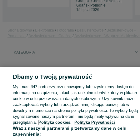
Gdańsk, Chełm z dzielnicą
Gdańsk Południe
15 lipca 2026
Strona główna
Elektronika
Fotografia
Bezlusterkowce
Bezlusterkowce -
Pomorskie
Bezlusterkowce - Gdańsk
Bezlusterkowce - Wzgórze Mickiewicz
KATEGORIA
ID:
1076048598
Wyświetlenia: 1
Dbamy o Twoją prywatność
My i nasi
447
partnerzy przechowujemy lub uzyskujemy dostęp do
informacji na urządzeniu, takich jak unikalne identyfikatory w plikach
Zaloguj się lub załóż konto na OLX, aby skontaktować się z t
cookie w celu przetwarzania danych osobowych. Użytkownik może
sprzedającym
zaakceptować wybory lub zarządzać nimi, klikając poniżej lub w
dowolnym momencie na stronie polityki prywatności. Te wybory będą
sygnalizowane naszym partnerom i nie będą miały wpływu na dane
przeglądania.
Polityka cookies,
Polityka Prywatności
Zaloguj się / Załóż konto
Wraz z naszymi partnerami przetwarzamy dane w celu
zapewnienia:
Wyślij wiadomość