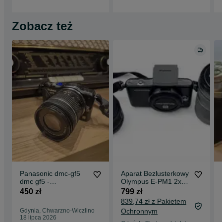
Zobacz też
Panasonic dmc-gf5
Aparat Bezlusterkowy
dmc gf5 -
Olympus E-PM1 2x
bezlusterkowiec micro
Obiektyw lampa
450 zł
799 zł
4/3 - pełny zestaw
błyskowa
839,74 zł z Pakietem
Gdynia, Chwarzno-Wiczlino
Ochronnym
18 lipca 2026