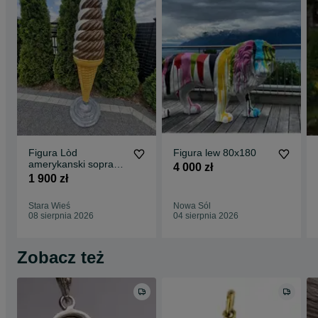
Figura Lòd
Figura lew 80x180
amerykanski soprano
4 000 zł
200cm FV
1 900 zł
Stara Wieś
Nowa Sól
08 sierpnia 2026
04 sierpnia 2026
Zobacz też