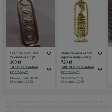
Srebrna podłużna
Złota zawieszka 585
zawieszka Egipt
egipski motyw waga
1,44 g
100 zł
720 zł
107 zł z Pakietem
748,70 zł z Pakietem
Ochronnym
Ochronnym
Kraków, Stare Miasto
Szczawno-Zdrój
03 sierpnia 2026
09 sierpnia 2026
Strona główna
Dom i Ogród
Wyposażenie wnętrz
Dekoracje
Figurki i
rzeźby
Figurki i rzeźby - Mazowieckie
Figurki i rzeźby - Warszawa
Figurki i
rzeźby - Bemowo