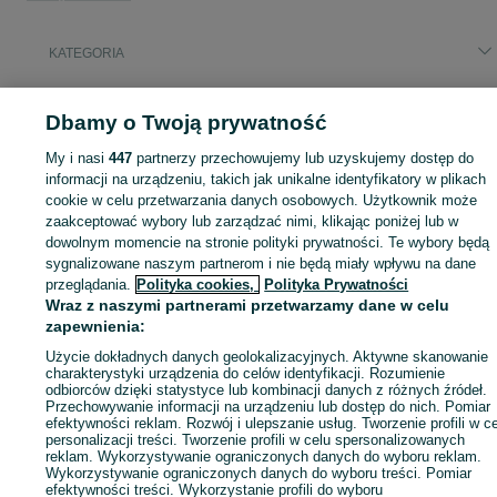
KATEGORIA
ID:
684040409
Wyświetlenia: 17
Dbamy o Twoją prywatność
My i nasi
447
partnerzy przechowujemy lub uzyskujemy dostęp do
informacji na urządzeniu, takich jak unikalne identyfikatory w plikach
cookie w celu przetwarzania danych osobowych. Użytkownik może
Zaloguj się lub załóż konto na OLX, aby skontaktować się z t
zaakceptować wybory lub zarządzać nimi, klikając poniżej lub w
sprzedającym
dowolnym momencie na stronie polityki prywatności. Te wybory będą
sygnalizowane naszym partnerom i nie będą miały wpływu na dane
przeglądania.
Polityka cookies,
Polityka Prywatności
Zaloguj się / Załóż konto
Wraz z naszymi partnerami przetwarzamy dane w celu
zapewnienia:
Użycie dokładnych danych geolokalizacyjnych. Aktywne skanowanie
Zadzwoń / SMS
Wyślij wiadomość
charakterystyki urządzenia do celów identyfikacji. Rozumienie
odbiorców dzięki statystyce lub kombinacji danych z różnych źródeł.
Przechowywanie informacji na urządzeniu lub dostęp do nich. Pomiar
efektywności reklam. Rozwój i ulepszanie usług. Tworzenie profili w c
personalizacji treści. Tworzenie profili w celu spersonalizowanych
reklam. Wykorzystywanie ograniczonych danych do wyboru reklam.
Wykorzystywanie ograniczonych danych do wyboru treści. Pomiar
efektywności treści. Wykorzystanie profili do wyboru