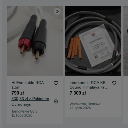
Hi End kable RCA
interkonekt RCA KBL
1,5m
Sound Himalaya Pro
Ag 1,5m
790 zł
7 300 zł
830,33 zł z Pakietem
Ochronnym
Warszawa, Bemowo
21 lipca 2026
Tarnowskie Góry
11 lipca 2026