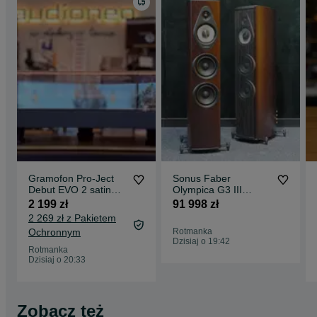
Cewka podwójnie odwrócona: 12
Gramofon Pro-Ject
Sonus Faber
Debut EVO 2 satin
Olympica G3 III
black Pick IT MM
kolumny podłogowe
2 199 zł
91 998 zł
EVO nowy OUTLET
hi-end NOWOŚĆ !
2 269 zł z Pakietem
Ochronnym
Rotmanka
Dzisiaj o 19:42
Rotmanka
Dzisiaj o 20:33
Zobacz też