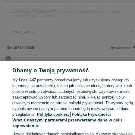
Strona główna
Elektronika
Sprzęt audio
Akcesoria
Kable
Kable -
Pomorskie
Kable - Rotmanka
KATEGORIA
ID:
1071090838
Wyświetlenia: 
Dbamy o Twoją prywatność
Zaloguj się lub załóż konto na OLX, aby skontaktować się z t
My i nasi
447
partnerzy przechowujemy lub uzyskujemy dostęp do
sprzedającym
informacji na urządzeniu, takich jak unikalne identyfikatory w plikach
cookie w celu przetwarzania danych osobowych. Użytkownik może
zaakceptować wybory lub zarządzać nimi, klikając poniżej lub w
Zaloguj się / Załóż konto
dowolnym momencie na stronie polityki prywatności. Te wybory będą
sygnalizowane naszym partnerom i nie będą miały wpływu na dane
przeglądania.
Polityka cookies,
Polityka Prywatności
Zadzwoń / SMS
Wyślij wiadomość
Wraz z naszymi partnerami przetwarzamy dane w celu
zapewnienia:
Użycie dokładnych danych geolokalizacyjnych. Aktywne skanowanie