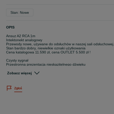
Stan: Nowe
OPIS
Ansuz A2 RCA 1m
Intektonekt analogowy
Przewody nowe, używane do odsłuchów w naszej sali odsłuchowej
Stan bardzo dobry, niewielkie oznaki użytkowania
Cena katalogowa 11.590 zł, cena OUTLET 5.500 zł !
Czysty sygnał
Przestronna prezentacja nieskazitelnego dźwięku
Przewód sygnałowy Ansuz Signalz A2 ma wbudowaną naszą
autorską technologię redukcji szumów, opartą na podwójnie
Zobacz więcej
odwróconych cewkach spiralnych, które zaprojektowano w celu
drastycznego tłumienia tych interferencji i obniżenia indukcji. Cewki
te zapewniają również więcej energii w muzyce, a także bardziej
Zgłoś
ekspansywną i spójną scenę dźwiękową.
technologie i komponenty
Przewody sygnałowe Ansuz Signalz opracowywane są i
produkowane z wykorzystaniem najnowocześniejszych, wysoce
zaawansowanych technologii. Produkty te gwarantują czysty
przepływ sygnału, który uwalnia w nagraniach brzmienie zgodne z