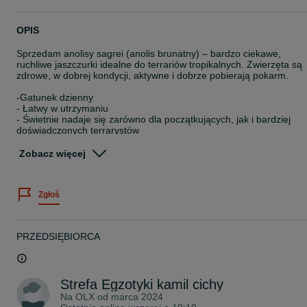
OPIS
Sprzedam anolisy sagrei (anolis brunatny) – bardzo ciekawe,
ruchliwe jaszczurki idealne do terrariów tropikalnych. Zwierzęta są
zdrowe, w dobrej kondycji, aktywne i dobrze pobierają pokarm.
-Gatunek dzienny
- Łatwy w utrzymaniu
- Świetnie nadaje się zarówno dla początkujących, jak i bardziej
doświadczonych terrarystów
- Efektowne zachowanie i barwy (samce z wyraźnym, czerwonym
workiem gardłowym)
Zobacz więcej
Warunki hodowli: – terrarium pionowe
– temperatura ok. 26–30°C
– wysoka wilgotność
Zgłoś
– pokarm: owady karmowe (świerszcze, karaczany, muszki)
Odbiór osobisty w Rybniku ul. Hallera 29
PRZEDSIĘBIORCA
Cena podlega negocjacji przy zakupie parki lub haremu
W razie pytań zapraszam do kontaktu
Strefa Egzotyki kamil cichy
Zapraszam do odwiedzenia pozostałych naszych ogłoszeń
Na OLX od
marca 2024