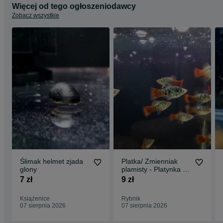
Więcej od tego ogłoszeniodawcy
Zobacz wszystkie
Ślimak helmet zjada
Platka/ Zmienniak
glony
plamisty - Platynka -
Rainbow Calico
7 zł
9 zł
Książenice
Rybnik
07 sierpnia 2026
07 sierpnia 2026