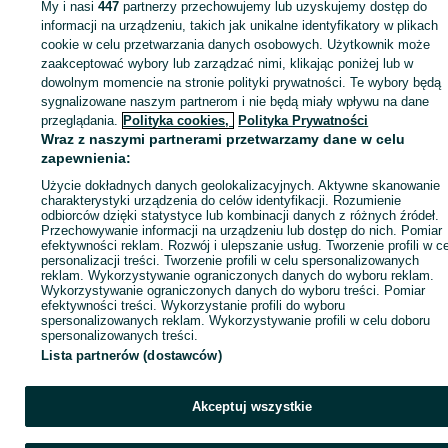
My i nasi
447
partnerzy przechowujemy lub uzyskujemy dostęp do
informacji na urządzeniu, takich jak unikalne identyfikatory w plikach
Strona główna
Zwierzęta
Terrarystyka
Zwierzęta terrariowe
Gady
Gady -
cookie w celu przetwarzania danych osobowych. Użytkownik może
Śląskie
Gady - Rybnik
zaakceptować wybory lub zarządzać nimi, klikając poniżej lub w
dowolnym momencie na stronie polityki prywatności. Te wybory będą
KATEGORIA
sygnalizowane naszym partnerom i nie będą miały wpływu na dane
przeglądania.
Polityka cookies,
Polityka Prywatności
Wraz z naszymi partnerami przetwarzamy dane w celu
ID:
1048842741
Wyświetlenia: 10
zapewnienia:
Użycie dokładnych danych geolokalizacyjnych. Aktywne skanowanie
charakterystyki urządzenia do celów identyfikacji. Rozumienie
Zadzwoń / SMS
Wyślij wiadomość
odbiorców dzięki statystyce lub kombinacji danych z różnych źródeł.
Przechowywanie informacji na urządzeniu lub dostęp do nich. Pomiar
efektywności reklam. Rozwój i ulepszanie usług. Tworzenie profili w c
personalizacji treści. Tworzenie profili w celu spersonalizowanych
reklam. Wykorzystywanie ograniczonych danych do wyboru reklam.
Wykorzystywanie ograniczonych danych do wyboru treści. Pomiar
efektywności treści. Wykorzystanie profili do wyboru
spersonalizowanych reklam. Wykorzystywanie profili w celu doboru
spersonalizowanych treści.
Lista partnerów (dostawców)
Akceptuj wszystkie