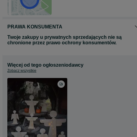
minimalistycznym
Zastosowanie:
PRAWA KONSUMENTA
dekoracja świąteczna
całoroczna ozdoba wnętrz
Twoje zakupy u prywatnych sprzedających nie są
chronione przez prawo ochrony konsumentów.
prezent z okazji chrztu, komunii, ślubu
symbol ochrony, spokoju i harmonii
Więcej od tego ogłoszeniodawcy
Każdy anioł jest wykonywany ręcznie, dlatego mogą występować
drobne różnice w usłojeniu i odcieniu drewna – to naturalna cecha
Zobacz wszystkie
produktu i dowód jego autentyczności
Cena dotyczy dużego anioła