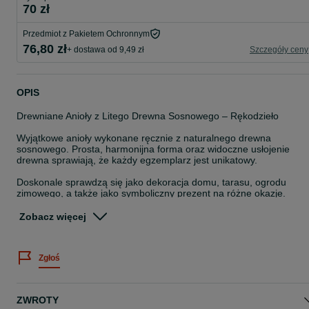
70 zł
Przedmiot z Pakietem Ochronnym
76,80 zł
+ dostawa od 9,49 zł
Szczegóły ceny
OPIS
Drewniane Anioły z Litego Drewna Sosnowego – Rękodzieło
Wyjątkowe anioły wykonane ręcznie z naturalnego drewna
sosnowego. Prosta, harmonijna forma oraz widoczne usłojenie
drewna sprawiają, że każdy egzemplarz jest unikatowy.
Doskonale sprawdzą się jako dekoracja domu, tarasu, ogrodu
zimowego, a także jako symboliczny prezent na różne okazje.
Dostępne rozmiary:
Zobacz więcej
Mały anioł – wysokość ok. 40 cm
Zgłoś
Duży anioł – wysokość ok. 70 cm
Rodzaje skrzydeł:
ZWROTY
W każdym rozmiarze dostępne są dwa warianty skrzydeł – do