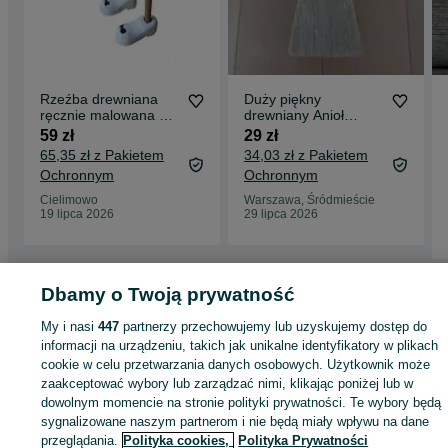
Rzeźba drewniana
Duży piękny
ręcznie malowana 27
drewniany Anioł
cm kaczka w
idealna dekoracje do
59 zł
29 zł
kapeluszu
domu czy ogrodu
65,35 zł z Pakietem
34,03 zł z Pakietem
Ochronnym
Ochronnym
Cielimowo
Warszawa, Śródmieście
19 lipca 2026
29 lipca 2026
Dbamy o Twoją prywatność
Strona główna
Antyki i Kolekcje
Rękodzieło
Produkty rękodzielnicze
Produkty rękodzielnicze - Warmińsko-mazurskie
Produkty rękodzielnicze -
My i nasi
447
partnerzy przechowujemy lub uzyskujemy dostęp do
Iława
informacji na urządzeniu, takich jak unikalne identyfikatory w plikach
cookie w celu przetwarzania danych osobowych. Użytkownik może
zaakceptować wybory lub zarządzać nimi, klikając poniżej lub w
KATEGORIA
dowolnym momencie na stronie polityki prywatności. Te wybory będą
sygnalizowane naszym partnerom i nie będą miały wpływu na dane
ID:
1044993700
Wyświetlenia: 
przeglądania.
Polityka cookies,
Polityka Prywatności