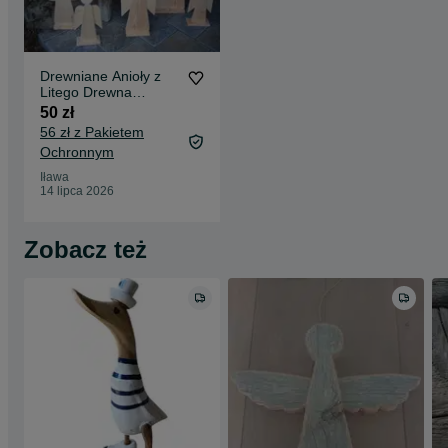
Drewniane Anioły z
Litego Drewna
Sosnowego –
50 zł
Rękodzieło - Mały
56 zł z Pakietem
Ochronnym
Iława
14 lipca 2026
Zobacz też