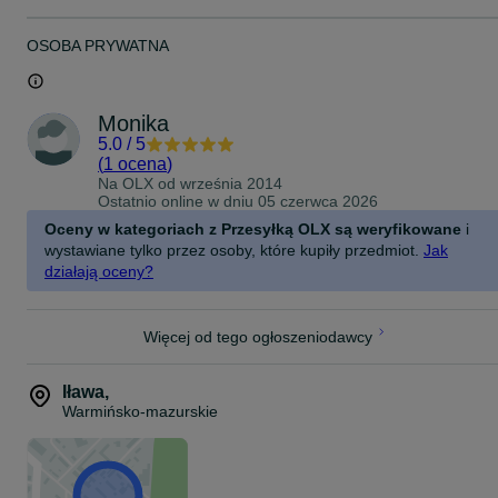
wyboru:
skrzydła poziome (rozłożone na boki)
OSOBA PRYWATNA
skrzydła opadające (skierowane ku dołowi)
(prosimy o informację przy zamówieniu, który wariant skrzydeł
Monika
wybierasz)
5.0
/
5
(
1 ocena
)
Materiał i wykonanie:
Na OLX od
września 2014
Ostatnio online w dniu 05 czerwca 2026
lite drewno sosnowe
Oceny w kategoriach z Przesyłką OLX są weryfikowane
i
ręczne wykonanie
wystawiane tylko przez osoby, które kupiły przedmiot.
Jak
działają oceny?
naturalne wykończenie podkreślające strukturę drewna
stabilna podstawa
Więcej od tego ogłoszeniodawcy
Drewno nie jest barwione – zachowuje swój naturalny kolor i
rysunek słojów, dzięki czemu anioły idealnie pasują do wnętrz w
stylu:
Iława
,
Warmińsko-mazurskie
skandynawskim
rustykalnym
boho