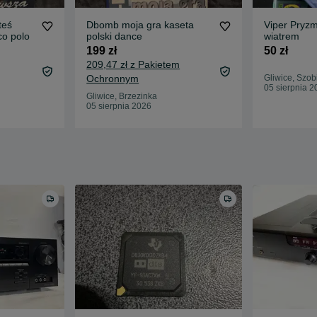
teś
Dbomb moja gra kaseta
Viper Pryzm
co polo
polski dance
wiatrem
199 zł
50 zł
209,47 zł z Pakietem
Ochronnym
Gliwice, Szob
05 sierpnia 2
Gliwice, Brzezinka
05 sierpnia 2026