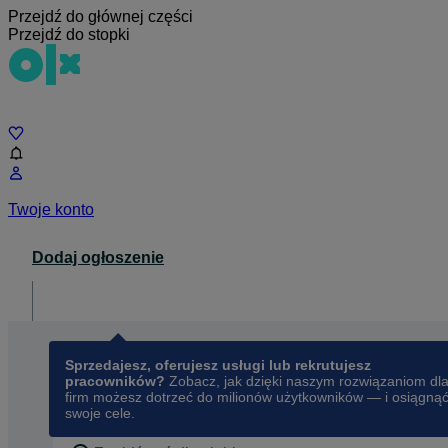
Przejdź do głównej części
Przejdź do stopki
Czat
Twoje konto
Dodaj ogłoszenie
Dla biznesu
opens in a new tab
Sprzedajesz, oferujesz usługi lub rekrutujesz
pracowników?
Zobacz, jak dzięki naszym rozwiązaniom dl
firm możesz dotrzeć do milionów użytkowników — i osiągną
swoje cele.