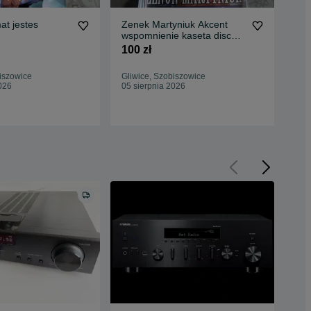
at jestes
Zenek Martyniuk Akcent
Han
wspomnienie kaseta disco
kas
polo
100 zł
99 
105
iszowice
Gliwice, Szobiszowice
Oc
026
05 sierpnia 2026
Gli
05 