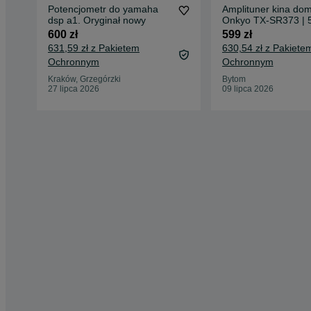
Potencjometr do yamaha
Amplituner kina d
dsp a1. Oryginał nowy
Onkyo TX-SR373 | 5
HDR HDMI ARC | Bl
600 zł
599 zł
| USB | AccuEQ | Bu
631,59 zł z Pakietem
630,54 zł z Pakiete
Brown
Ochronnym
Ochronnym
Kraków, Grzegórzki
Bytom
27 lipca 2026
09 lipca 2026