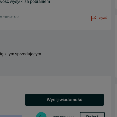
iwość wysyłki za pobraniem
ietlenia: 433
Zgłoś
się z tym sprzedającym
Wyślij wiadomość