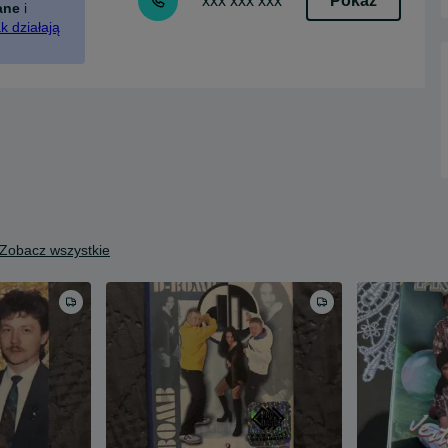
Pokaż
xxx xxx xxx
ane
i
k działają
Zobacz wszystkie