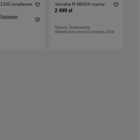
330 amplituner
Yamaha R-N600A czarny
Cza
bej
2 499 zł
miu
35 
 Pakietem
CZ
39,
Gliwice, Śródmieście
Oc
Odświeżono dnia 03 sierpnia 2026
Wie
15 