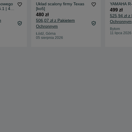
omowego
Uklad scalony firmy Texas
YAMAHA R-1
.1 | 4K
[ko5]
499 zł
uetooth
480 zł
525,94 zł z
rr-
m
506,07 zł z Pakietem
Ochronnym
Ochronnym
Bytom
11 lipca 2026
Łódź, Górna
05 sierpnia 2026