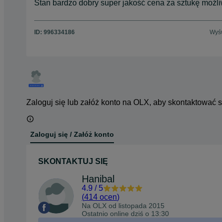
Stan bardzo dobry super jakość cena za sztukę możl
ID:
996334186
Wyśw
Zaloguj się lub załóż konto na OLX, aby skontaktować 
Zaloguj się / Załóż konto
SKONTAKTUJ SIĘ
Hanibal
4.9
/
5
(
414 ocen
)
Na OLX od
listopada 2015
Ostatnio online dziś o 13:30