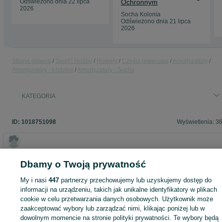
Odświeżono dnia 22 lipca
Ochronnym
2026
Socha Kolonia
Odświeżono dnia 21 lipca
2026
Strona główna
Sport i Hobby
Rowery
Części rowerowe
Amortyzatory
Amortyzatory - Łódzkie
Amortyzatory - Socha
KATEGORIA
ID:
1018751098
Wyświetlenia: 3
Dbamy o Twoją prywatność
Zaloguj się lub załóż konto na OLX, aby skontaktować się z t
sprzedającym
My i nasi
447
partnerzy przechowujemy lub uzyskujemy dostęp do
informacji na urządzeniu, takich jak unikalne identyfikatory w plikach
cookie w celu przetwarzania danych osobowych. Użytkownik może
Zaloguj się / Załóż konto
zaakceptować wybory lub zarządzać nimi, klikając poniżej lub w
dowolnym momencie na stronie polityki prywatności. Te wybory będą