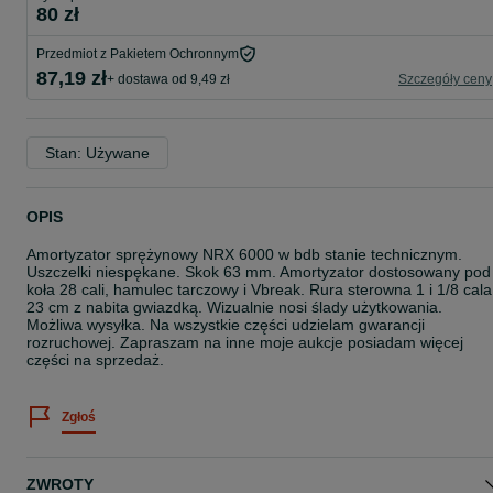
80 zł
Przedmiot z Pakietem Ochronnym
87,19 zł
+ dostawa od 9,49 zł
Szczegóły ceny
Stan: Używane
OPIS
Amortyzator sprężynowy NRX 6000 w bdb stanie technicznym.
Uszczelki niespękane. Skok 63 mm. Amortyzator dostosowany pod
koła 28 cali, hamulec tarczowy i Vbreak. Rura sterowna 1 i 1/8 cala
23 cm z nabita gwiazdką. Wizualnie nosi ślady użytkowania.
Możliwa wysyłka. Na wszystkie części udzielam gwarancji
rozruchowej. Zapraszam na inne moje aukcje posiadam więcej
części na sprzedaż.
Zgłoś
ZWROTY