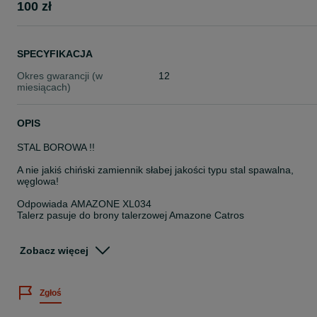
100 zł
SPECYFIKACJA
Okres gwarancji (w
12
miesiącach)
OPIS
STAL BOROWA !!
A nie jakiś chiński zamiennik słabej jakości typu stal spawalna,
węglowa!
Odpowiada AMAZONE XL034
Talerz pasuje do brony talerzowej Amazone Catros
Średnica talerza: 510mm
Zobacz więcej
Ilość zębów: 10
Grubość: 5mm
Zgłoś
Ilość otworów: 4