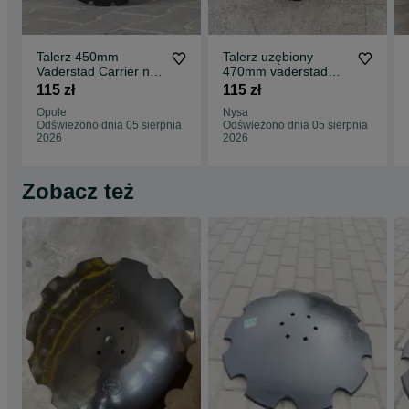
Talerz 450mm
Talerz uzębiony
Vaderstad Carrier nr.
470mm vaderstad
Katalogowy 466/947
179/857 stal Borowa
115 zł
115 zł
STAL BOROWA
Opole
Nysa
Odświeżono dnia 05 sierpnia
Odświeżono dnia 05 sierpnia
2026
2026
Zobacz też