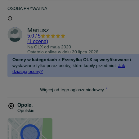
Rozstaw otworów: 110mm
OSOBA PRYWATNA
Ø otworu (mm): 12,5
Mariusz
5.0
/
5
(
1 ocena
)
Na OLX od
maja 2020
Ostatnio online w dniu 30 lipca 2026
Oceny w kategoriach z Przesyłką OLX są weryfikowane
i
wystawiane tylko przez osoby, które kupiły przedmiot.
Jak
działają oceny?
Więcej od tego ogłoszeniodawcy
Opole
,
Opolskie