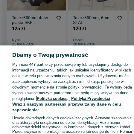
Talerz560mm 4otw.
Talerz560mm, 6mm
piasta SKF
STAL
Rolex,agrolift,rolmako
BOROWA,staltech,La
125 zł
120 zł
,namyslo,lemtech
ndstal,AgroMasz,Role
x,Rolmako
Nysa
Opole
21 lipca 2026
28 lipca 2026
Dbamy o Twoją prywatność
Strona główna
Rolnictwo
Części do maszyn rolniczych
Części do maszyn
My i nasi
447
partnerzy przechowujemy lub uzyskujemy dostęp do
rolniczych - Opolskie
Części do maszyn rolniczych - Opole
informacji na urządzeniu, takich jak unikalne identyfikatory w plikach
cookie w celu przetwarzania danych osobowych. Użytkownik może
zaakceptować wybory lub zarządzać nimi, klikając poniżej lub w
KATEGORIA
dowolnym momencie na stronie polityki prywatności. Te wybory będą
sygnalizowane naszym partnerom i nie będą miały wpływu na dane
przeglądania.
Polityka cookies,
Polityka Prywatności
ID:
678554458
Wyświetlenia: 19
Wraz z naszymi partnerami przetwarzamy dane w celu
zapewnienia:
Zadzwoń / SMS
Wyślij wiadomość
Użycie dokładnych danych geolokalizacyjnych. Aktywne skanowanie
charakterystyki urządzenia do celów identyfikacji. Rozumienie
odbiorców dzięki statystyce lub kombinacji danych z różnych źródeł.
Przechowywanie informacji na urządzeniu lub dostęp do nich. Pomiar