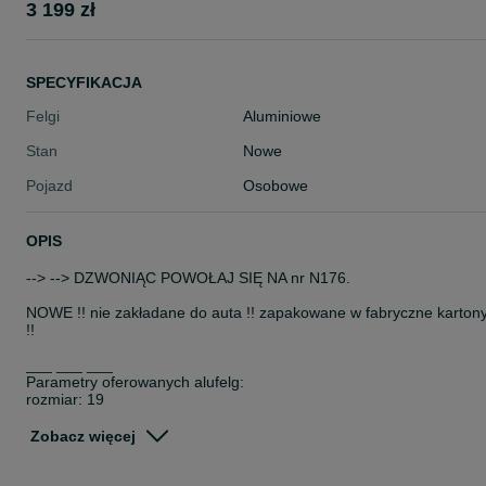
3 199 zł
SPECYFIKACJA
Felgi
Aluminiowe
Stan
Nowe
Pojazd
Osobowe
OPIS
--> --> DZWONIĄC POWOŁAJ SIĘ NA nr N176.
NOWE !! nie zakładane do auta !! zapakowane w fabryczne karton
!!
___ ___ ___
Parametry oferowanych alufelg:
rozmiar: 19
rozstaw śrub: 5x108
szerokość felg: 8,5J
Zobacz więcej
odsadzenie (ET): 45
otwór centrujący: 72,6 --> lub mniejszy po zastosowaniu pierścieni