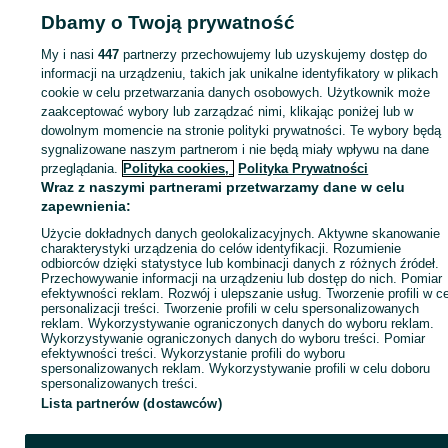
Dbamy o Twoją prywatność
Strona główna
Motoryzacja
Opony i Felgi
Felgi
Felgi - Mazowieckie
Felgi
Warszawa
Felgi - Ursus
My i nasi
447
partnerzy przechowujemy lub uzyskujemy dostęp do
informacji na urządzeniu, takich jak unikalne identyfikatory w plikach
cookie w celu przetwarzania danych osobowych. Użytkownik może
KATEGORIA
zaakceptować wybory lub zarządzać nimi, klikając poniżej lub w
dowolnym momencie na stronie polityki prywatności. Te wybory będą
ID:
1011138359
Wyświetlenia: 3
sygnalizowane naszym partnerom i nie będą miały wpływu na dane
przeglądania.
Polityka cookies,
Polityka Prywatności
Wraz z naszymi partnerami przetwarzamy dane w celu
Zadzwoń / SMS
Wyślij wiadomość
zapewnienia:
Użycie dokładnych danych geolokalizacyjnych. Aktywne skanowanie
charakterystyki urządzenia do celów identyfikacji. Rozumienie
odbiorców dzięki statystyce lub kombinacji danych z różnych źródeł.
Przechowywanie informacji na urządzeniu lub dostęp do nich. Pomiar
efektywności reklam. Rozwój i ulepszanie usług. Tworzenie profili w c
personalizacji treści. Tworzenie profili w celu spersonalizowanych
reklam. Wykorzystywanie ograniczonych danych do wyboru reklam.
Wykorzystywanie ograniczonych danych do wyboru treści. Pomiar
efektywności treści. Wykorzystanie profili do wyboru
spersonalizowanych reklam. Wykorzystywanie profili w celu doboru
spersonalizowanych treści.
Lista partnerów (dostawców)