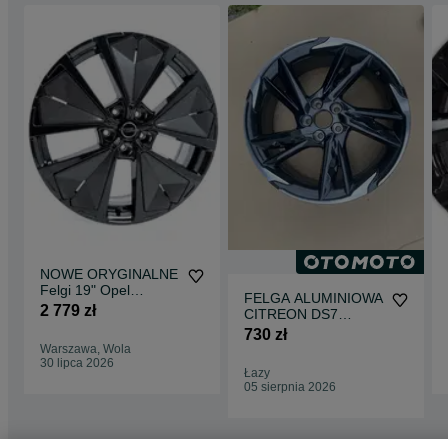
NOWE ORYGINALNE
Felgi 19" Opel
FELGA ALUMINIOWA
Grandland
2 779 zł
CITREON DS7
GrandlandX
9820607077 7,5J19
730 zł
Crossland
ET46
Warszawa, Wola
30 lipca 2026
Łazy
05 sierpnia 2026