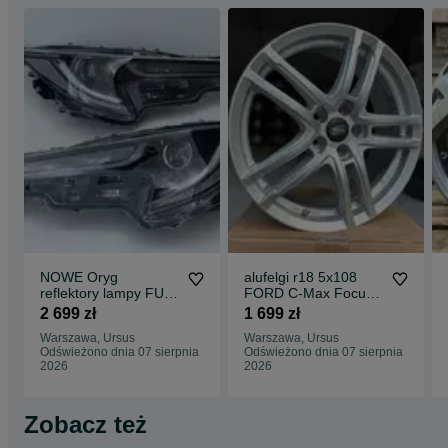
NOWE Oryg
alufelgi r18 5x108
reflektory lampy FULL
FORD C-Max Focus
LED Toyota E210
Galaxy Kuga Mondeo
2 699 zł
1 699 zł
COROLLA
S-Max #841
Warszawa, Ursus
Warszawa, Ursus
81110.02S80
Odświeżono dnia 07 sierpnia
Odświeżono dnia 07 sierpnia
2026
2026
Zobacz też