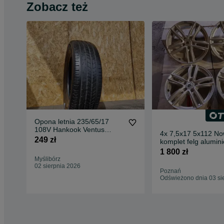
Zobacz też
Opona letnia 235/65/17
108V Hankook Ventus
4x 7,5x17 5x112 N
Prime 3 X
249 zł
komplet felg alumin
Audi, Seat, Skoda,
1 800 zł
VW,Mercedes
Myślibórz
02 sierpnia 2026
Poznań
Odświeżono dnia 03 si