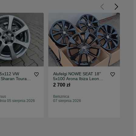
8 5x112 VW
Alufelgi NOWE SEAT 18"
alu
f Sharan Touran
5x100 Arona Ibiza Leon
NOW
Arteon inne
Toledo Cordoba Oryginał
Al
2 700 zł
2 5
rsus
Bełsznica
War
nia 05 sierpnia 2026
07 sierpnia 2026
Odś