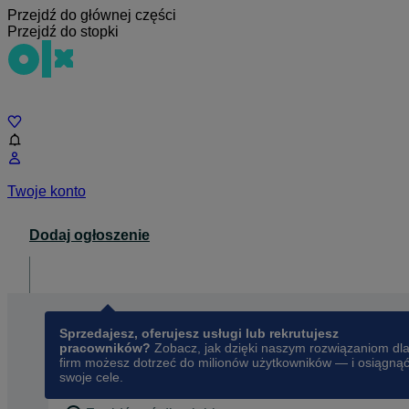
Przejdź do głównej części
Przejdź do stopki
Czat
Twoje konto
Dodaj ogłoszenie
Dla biznesu
opens in a new tab
Sprzedajesz, oferujesz usługi lub rekrutujesz
pracowników?
Zobacz, jak dzięki naszym rozwiązaniom dl
firm możesz dotrzeć do milionów użytkowników — i osiągną
swoje cele.