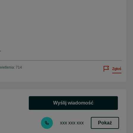
.
ietlenia: 714
Zgłoś
Wyślij wiadomość
Pokaż
xxx xxx xxx