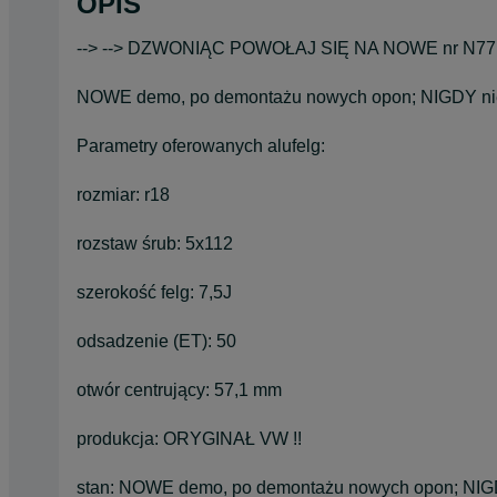
OPIS
--> --> DZWONIĄC POWOŁAJ SIĘ NA NOWE nr N77
NOWE demo, po demontażu nowych opon; NIGDY nie
Parametry oferowanych alufelg:
rozmiar: r18
rozstaw śrub: 5x112
szerokość felg: 7,5J
odsadzenie (ET): 50
otwór centrujący: 57,1 mm
produkcja: ORYGINAŁ VW !!
stan: NOWE demo, po demontażu nowych opon; NIGD