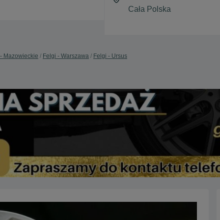
 - Mazowieckie
Felgi - Warszawa
Felgi - Ursus