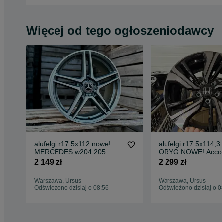
Więcej od tego ogłoszeniodawcy
alufelgi r17 5x112 nowe!
alufelgi r17 5x114,
MERCEDES w204 205
ORYG NOWE! Accor
w206 212 w213 GLC CLA
X CR-V FR-V HR-V
2 149 zł
2 299 zł
w177
Warszawa, Ursus
Warszawa, Ursus
Odświeżono dzisiaj o 08:56
Odświeżono dzisiaj o 0