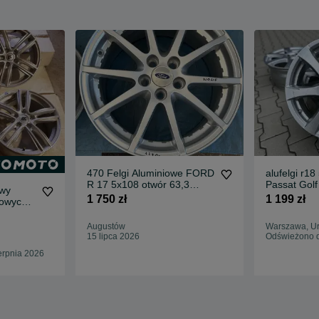
470 Felgi Aluminiowe FORD
alufelgi r1
R 17 5x108 otwór 63,3
Passat Gol
owy
NOWE
Tiguan CC 
1 750 zł
1 199 zł
iowych
Augustów
Warszawa, U
15 lipca 2026
Odświeżono d
erpnia 2026