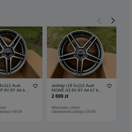
 5x112 Audi
alufelgi r18 5x112 Audi
alu
P 8V 8Y A4 b7
NOWE A3 8V 8Y A4 b7 b8
ME
 c6 c7 c8
b9 A6 c5 c6 c7 c8
w2
2 699 zł
2 6
CL
rsus
Warszawa, Ursus
War
isiaj o 08:56
Odświeżono dzisiaj o 08:56
Odś