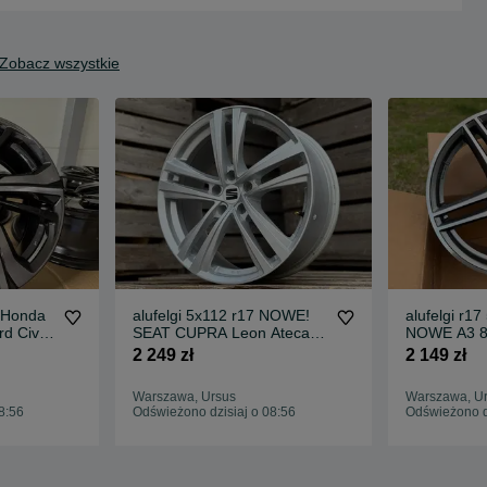
Zobacz wszystkie
3 Honda
alufelgi 5x112 r17 NOWE!
alufelgi r17
d Civic
SEAT CUPRA Leon Ateca
NOWE A3 8
Alhambra Exeo
b8 b9 A6 c5
2 249 zł
2 149 zł
Warszawa, Ursus
Warszawa, U
8:56
Odświeżono dzisiaj o 08:56
Odświeżono dz