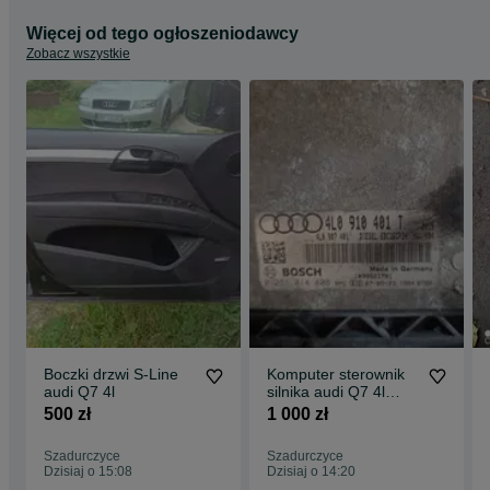
Więcej od tego ogłoszeniodawcy
Zobacz wszystkie
Boczki drzwi S-Line
Komputer sterownik
audi Q7 4l
silnika audi Q7 4l
3,0tdi 3,0tdi BUG
500 zł
1 000 zł
Szadurczyce
Szadurczyce
Dzisiaj o 15:08
Dzisiaj o 14:20