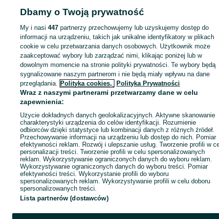
Dbamy o Twoją prywatność
My i nasi
447
partnerzy przechowujemy lub uzyskujemy dostęp do
Strona główna
Motoryzacja
Opony i Felgi
Felgi
Felgi - Opolskie
Felgi -
informacji na urządzeniu, takich jak unikalne identyfikatory w plikach
Szadurczyce
cookie w celu przetwarzania danych osobowych. Użytkownik może
zaakceptować wybory lub zarządzać nimi, klikając poniżej lub w
dowolnym momencie na stronie polityki prywatności. Te wybory będą
KATEGORIA
sygnalizowane naszym partnerom i nie będą miały wpływu na dane
przeglądania.
Polityka cookies,
Polityka Prywatności
Wraz z naszymi partnerami przetwarzamy dane w celu
ID:
1034471092
Wyświetlenia: 2
zapewnienia:
Użycie dokładnych danych geolokalizacyjnych. Aktywne skanowanie
Zadzwoń / SMS
Wyślij wiadomość
charakterystyki urządzenia do celów identyfikacji. Rozumienie
odbiorców dzięki statystyce lub kombinacji danych z różnych źródeł.
Przechowywanie informacji na urządzeniu lub dostęp do nich. Pomiar
efektywności reklam. Rozwój i ulepszanie usług. Tworzenie profili w c
personalizacji treści. Tworzenie profili w celu spersonalizowanych
reklam. Wykorzystywanie ograniczonych danych do wyboru reklam.
Wykorzystywanie ograniczonych danych do wyboru treści. Pomiar
efektywności treści. Wykorzystanie profili do wyboru
spersonalizowanych reklam. Wykorzystywanie profili w celu doboru
spersonalizowanych treści.
Lista partnerów (dostawców)