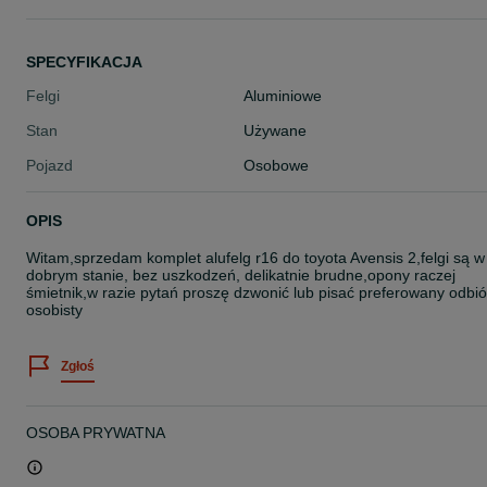
SPECYFIKACJA
Felgi
Aluminiowe
Stan
Używane
Pojazd
Osobowe
OPIS
Witam,sprzedam komplet alufelg r16 do toyota Avensis 2,felgi są w
dobrym stanie, bez uszkodzeń, delikatnie brudne,opony raczej
śmietnik,w razie pytań proszę dzwonić lub pisać preferowany odbió
osobisty
Zgłoś
OSOBA PRYWATNA