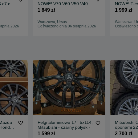
6 c7 c8
NOWE! V70 V60 V50 V40
NOWE! T-cr
S40 S60 S80 i inne
Beetle Fox 
1 849 zł
1 999 zł
Warszawa, Ursus
Warszawa, U
erpnia 2026
Odświeżono dnia 06 sierpnia 2026
Odświeżono d
 Mazda
Felgi aluminiowe 17 ' 5x114,
Mitsubishi 
 Honda
Mitsubishi - czarny połysk -
oponami 22
Tracmax 20
1 599 zł
2 700 zł