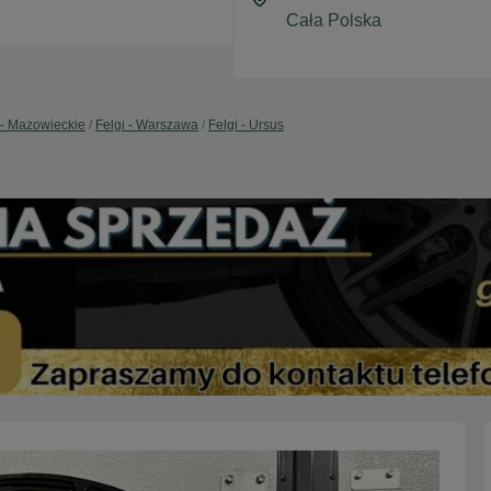
 - Mazowieckie
Felgi - Warszawa
Felgi - Ursus