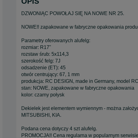
OPIS
DZWONIĄC POWOŁAJ SIĘ NA NOWE NR 25.
NOWE!! zapakowane w fabryczne opakowania produ
Parametry oferowanych alufelg:
rozmiar: R17"
rozstaw śrub: 5x114,3
szerokość felg: 7J
odsadzenie (ET): 45
otwór centrujący: 67, 1 mm
produkcja: RC DESIGN, made in Germany, model 
stan: NOWE, zapakowane w fabryczne opakowania
kolor: czarny połysk
Dekielek jest elementem wymiennym - można zało
MITSUBISHI, KIA.
Podana cena dotyczy 4 szt alufelg.
PROMOCJA!! Cena regularna w popularnym serwisie o