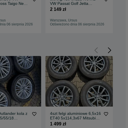
oss Taigo New
VW Passat Golf Jetta
AUD
Golf Polo
Sharan T-roc Touran Caddy
b8 
2 149 zł
2 5
rsus
Warszawa, Ursus
War
nia 06 sierpnia 2026
Odświeżono dnia 06 sierpnia 2026
Odś
Outlander kola z
4szt felgi aluminiowe 6,5x16
MI
5/55/18
ET40 5x114,3x67 Mitsubishi
III
23rok
ASX OUTLANDER
1 499 zł
350