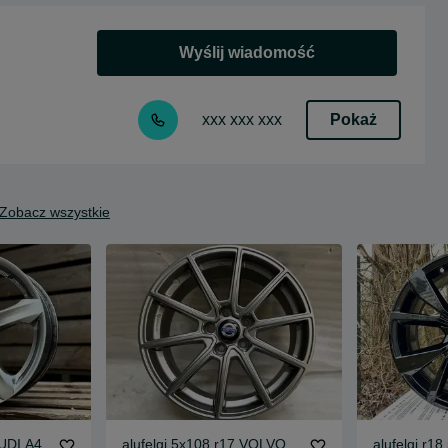
Wyślij wiadomość
Pokaż
xxx xxx xxx
Zobacz wszystkie
AUDI A4
alufelgi 5x108 r17 VOLVO
alufelgi r1