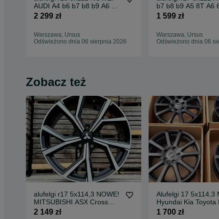
AUDI A4 b6 b7 b8 b9 A6 c5
b7 b8 b9 A5 8T A6 
c6 c7 c8 Q5
Q5
2 299 zł
1 599 zł
Warszawa, Ursus
Warszawa, Ursus
Odświeżono dnia 06 sierpnia 2026
Odświeżono dnia 06 si
Zobacz też
alufelgi r17 5x114,3 NOWE!
Alufelgi 17 5x114,3
MITSUBISHI ASX Cross
Hyundai Kia Toyota
Lancer Outlander
Nissan Mitsubishi
2 149 zł
1 700 zł