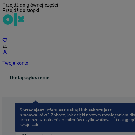
Przejdź do głównej części
Przejdź do stopki
Czat
Twoje konto
Dodaj ogłoszenie
Dla biznesu
opens in a new tab
Sprzedajesz, oferujesz usługi lub rekrutujesz
pracowników?
Zobacz, jak dzięki naszym rozwiązaniom dl
firm możesz dotrzeć do milionów użytkowników — i osiągną
swoje cele.