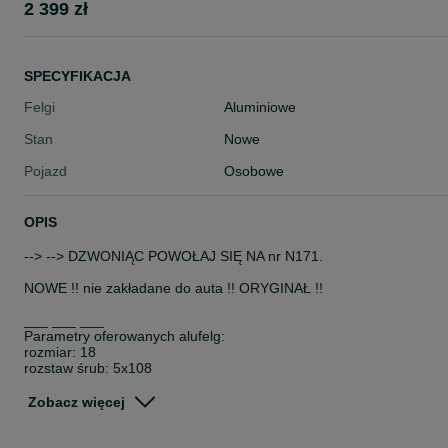
2 399 zł
SPECYFIKACJA
Felgi
Aluminiowe
Stan
Nowe
Pojazd
Osobowe
OPIS
--> --> DZWONIĄC POWOŁAJ SIĘ NA nr N171.
NOWE !! nie zakładane do auta !! ORYGINAŁ !!
___ ___ ___
Parametry oferowanych alufelg:
rozmiar: 18
rozstaw śrub: 5x108
szerokość felg: 7,5J
odsadzenie (ET): 50
Zobacz więcej
otwór centrujący: 63, 4 mm
produkcja: ORYGINAŁ FORD pasuje do Volvo