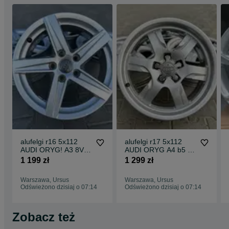
alufelgi r16 5x112
alufelgi r17 5x112
AUDI ORYG! A3 8V
AUDI ORYG A4 b5 b6
8P A4 b7 A6 c5 c6 Q2
b7 b8 b9 A5 8T A6 c5
1 199 zł
1 299 zł
Q3
c6 c7 Q5 SQ
Warszawa, Ursus
Warszawa, Ursus
Odświeżono dzisiaj o 07:14
Odświeżono dzisiaj o 07:14
Zobacz też