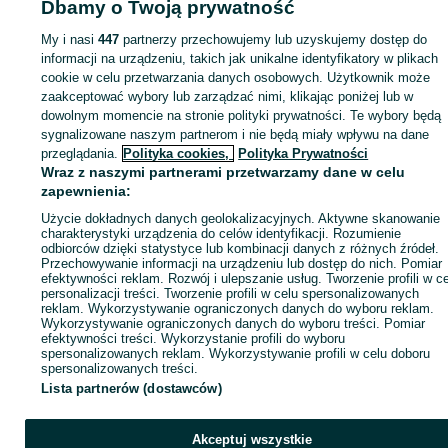
Dbamy o Twoją prywatność
Strona główna
Motoryzacja
Opony i Felgi
Felgi
Felgi - Mazowieckie
Felgi
Warszawa
Felgi - Ursus
My i nasi
447
partnerzy przechowujemy lub uzyskujemy dostęp do
informacji na urządzeniu, takich jak unikalne identyfikatory w plikach
cookie w celu przetwarzania danych osobowych. Użytkownik może
KATEGORIA
zaakceptować wybory lub zarządzać nimi, klikając poniżej lub w
dowolnym momencie na stronie polityki prywatności. Te wybory będą
ID:
1014834573
Wyświetlenia: 8
sygnalizowane naszym partnerom i nie będą miały wpływu na dane
przeglądania.
Polityka cookies,
Polityka Prywatności
Wraz z naszymi partnerami przetwarzamy dane w celu
Zadzwoń / SMS
Wyślij wiadomość
zapewnienia:
Użycie dokładnych danych geolokalizacyjnych. Aktywne skanowanie
charakterystyki urządzenia do celów identyfikacji. Rozumienie
odbiorców dzięki statystyce lub kombinacji danych z różnych źródeł.
Przechowywanie informacji na urządzeniu lub dostęp do nich. Pomiar
efektywności reklam. Rozwój i ulepszanie usług. Tworzenie profili w c
personalizacji treści. Tworzenie profili w celu spersonalizowanych
reklam. Wykorzystywanie ograniczonych danych do wyboru reklam.
Wykorzystywanie ograniczonych danych do wyboru treści. Pomiar
efektywności treści. Wykorzystanie profili do wyboru
spersonalizowanych reklam. Wykorzystywanie profili w celu doboru
spersonalizowanych treści.
Lista partnerów (dostawców)
Akceptuj wszystkie