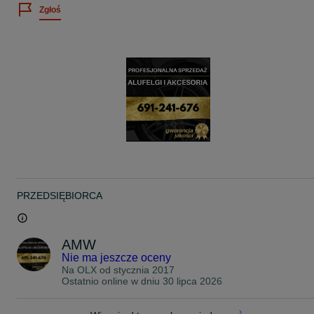
stan: NOWE!; felgi nie zakładane do auta, nie jeżdżone, bez
Zgłoś
uszkodzeń;
kolor: czarny + polerowane fronty CNC
___ ___ ___
Podana cena dotyczy 4 szt. alufelg.
Istnieje możliwość zakupu czujników ciśnienia powietrza TPMS - o
szczegóły proszę pytać.
Alufelgi pasują do wybranych modeli samochodów z rozstawem
śrub 5x108.
Jeżeli nie jesteś pewien czy felgi będą pasowały do Twojego auta -
zadzwoń, doradzimy.
Odbiór osobisty lub wysyłka kurierem.
Masz pytania? Dzwoń 691+241+676.
PRZEDSIĘBIORCA
Obejrzyj moje pozostałe ogłoszenia.
--> --> DZWONIĄC POWOŁAJ SIĘ NA nr N171.
AMW
--- --- ---
Nie ma jeszcze oceny
OBOWIĄZKI KLIENTA --> Zachowaj oryginalne opakowanie felg. P
odbiorze felg zweryfikuj ich stan wizualny oraz techniczny (brak wa
Na OLX od
stycznia 2017
produkcyjnych i krzywizn) PRZED zamontowaniem opon. Ułatwi to
Ostatnio online w dniu 30 lipca 2026
ewentualne dalsze postępowanie w tym zwrot/reklamację. Felgi
noszące ślady montażu i/lub użytkowania (np. ślady montażu opon