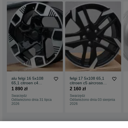
alu felgi 16 5x108
felgi 17 5x108 65,1
65,1 citroen c4
citroen c5 aircross
picasso berlingo c5
berlingo toyota
1 890 zł
2 160 zł
jumpy opel combo
proace partner
Swarzędz
Swarzędz
peugeot rifter partner
Odświeżono dnia 31 lipca
Odświeżono dnia 03 sierpnia
toyota proace city
2026
2026