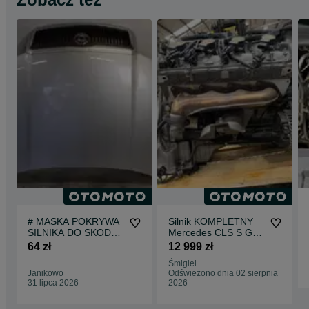
# MASKA POKRYWA
Silnik KOMPLETNY
SILNIKA DO SKODA
Mercedes CLS S G-
FABIA I 1 9102
klasa 5.5 V8 273960
64 zł
12 999 zł
SREBRNA
273.960 2008 rok
Śmigiel
Janikowo
Odświeżono dnia 02 sierpnia
31 lipca 2026
2026