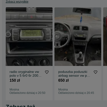
Zobacz wszystkie
radio oryginalne vw
poduszka poduszki
polo v 5 6r0 6r 2009
airbag sensor vw polo
-2013 rcd 210
v 5 6r0 6r 2009 -
150 zł
650 zł
2013 6r0880201d
6r0880204
Mosina
Mosina
6r0959655c
Odświeżono dzisiaj o 20:50
Odświeżono dzisiaj o 20:45
Zobacz też