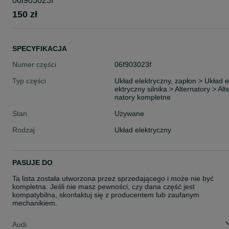
06f903023f
150 zł
SPECYFIKACJA
Numer części
06f903023f
Typ części
Układ elektryczny, zapłon > Układ e
ektryczny silnika > Alternatory > Alt
natory kompletne
Stan
Używane
Rodzaj
Układ elektryczny
PASUJE DO
Ta lista została utworzona przez sprzedającego i może nie być
kompletna. Jeśli nie masz pewności, czy dana część jest
kompatybilna, skontaktuj się z producentem lub zaufanym
mechanikiem.
Audi