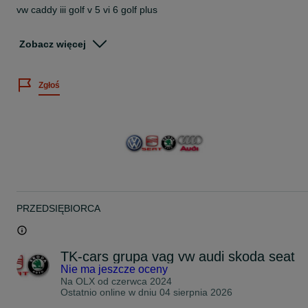
vw caddy iii golf v 5 vi 6 golf plus
skoda fabia ii octavia ii
Zobacz więcej
seat leon ii 2 toledo iii altea
1.9 tdi
Zgłoś
140 amper
06f903023f
sprawny gwarancja demontaż sprawdzony
PRZEDSIĘBIORCA
TK-cars grupa vag vw audi skoda seat
Nie ma jeszcze oceny
Na OLX od
czerwca 2024
Ostatnio online w dniu 04 sierpnia 2026