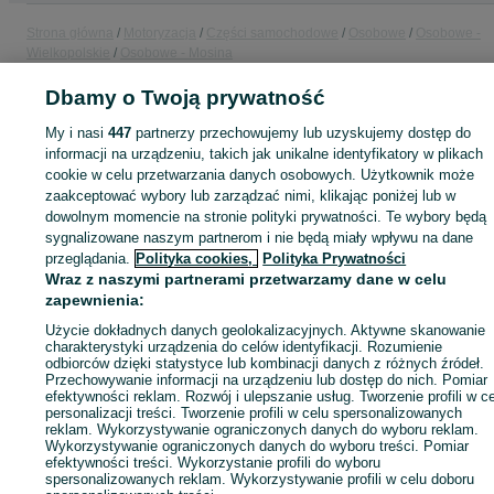
Strona główna
Motoryzacja
Części samochodowe
Osobowe
Osobowe -
Wielkopolskie
Osobowe - Mosina
Dbamy o Twoją prywatność
KATEGORIA
My i nasi
447
partnerzy przechowujemy lub uzyskujemy dostęp do
informacji na urządzeniu, takich jak unikalne identyfikatory w plikach
ID:
1084227616
Wyświetlenia: 
cookie w celu przetwarzania danych osobowych. Użytkownik może
zaakceptować wybory lub zarządzać nimi, klikając poniżej lub w
dowolnym momencie na stronie polityki prywatności. Te wybory będą
Zadzwoń / SMS
Wyślij wiadomość
sygnalizowane naszym partnerom i nie będą miały wpływu na dane
przeglądania.
Polityka cookies,
Polityka Prywatności
Wraz z naszymi partnerami przetwarzamy dane w celu
zapewnienia:
Użycie dokładnych danych geolokalizacyjnych. Aktywne skanowanie
charakterystyki urządzenia do celów identyfikacji. Rozumienie
odbiorców dzięki statystyce lub kombinacji danych z różnych źródeł.
Przechowywanie informacji na urządzeniu lub dostęp do nich. Pomiar
efektywności reklam. Rozwój i ulepszanie usług. Tworzenie profili w c
personalizacji treści. Tworzenie profili w celu spersonalizowanych
reklam. Wykorzystywanie ograniczonych danych do wyboru reklam.
Wykorzystywanie ograniczonych danych do wyboru treści. Pomiar
efektywności treści. Wykorzystanie profili do wyboru
spersonalizowanych reklam. Wykorzystywanie profili w celu doboru