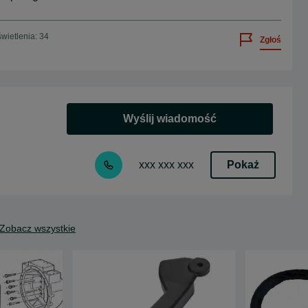
wietlenia: 34
Zgłoś
Wyślij wiadomość
Pokaż
xxx xxx xxx
Zobacz wszystkie