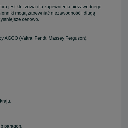
atora jest kluczowa dla zapewnienia niezawodnego
amienniki mogą zapewniać niezawodność i długą
zystniejsze cenowo.
py AGCO (Valtra, Fendt, Massey Ferguson).
kraju.
ub paragon.