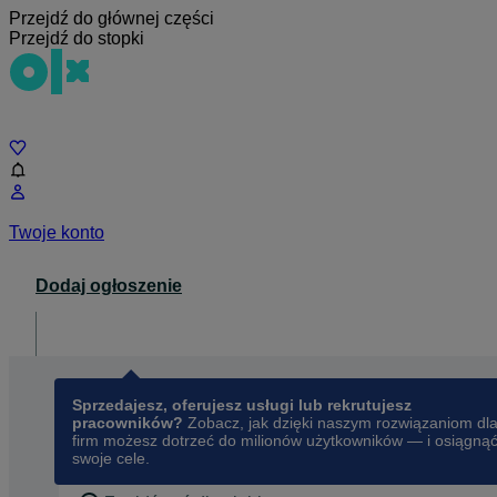
Przejdź do głównej części
Przejdź do stopki
Czat
Twoje konto
Dodaj ogłoszenie
Dla biznesu
opens in a new tab
Sprzedajesz, oferujesz usługi lub rekrutujesz
pracowników?
Zobacz, jak dzięki naszym rozwiązaniom dl
firm możesz dotrzeć do milionów użytkowników — i osiągną
swoje cele.